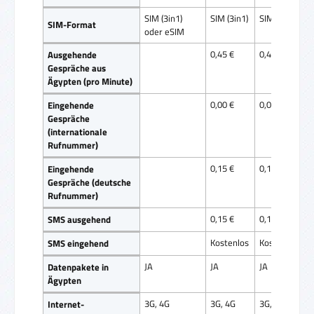
SIM (3in1)
SIM (3in1)
SIM (3in1)
SIM-Format
oder eSIM
0,45 €
0,49 €
Ausgehende
Gespräche aus
Ägypten (pro Minute)
0,00 €
0,00 €
Eingehende
Gespräche
(internationale
Rufnummer)
0,15 €
0,15 €
Eingehende
Gespräche (deutsche
Rufnummer)
0,15 €
0,15 €
SMS ausgehend
Kostenlos
Kostenlos
SMS eingehend
JA
JA
JA
Datenpakete in
Ägypten
3G, 4G
3G, 4G
3G, 4G
Internet-