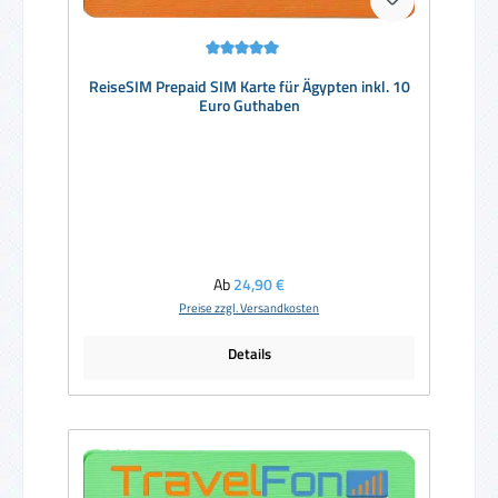
Durchschnittliche Bewertung von 5 von 5 Sternen
ReiseSIM Prepaid SIM Karte für Ägypten inkl. 10
Euro Guthaben
Regulärer Preis:
Ab
24,90 €
Preise zzgl. Versandkosten
Details