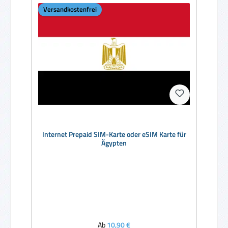
Versandkostenfrei
Internet Prepaid SIM-Karte oder eSIM Karte für
Ägypten
Regulärer Preis:
Ab
10,90 €