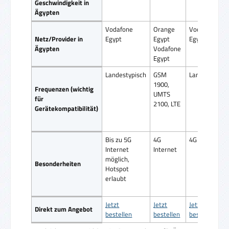
Geschwindigkeit in
Ägypten
Vodafone
Orange
Vodafone
Netz/Provider in
Egypt
Egypt
Egypt
Ägypten
Vodafone
Egypt
Landestypisch
GSM
Landestypisc
1900,
Frequenzen (wichtig
UMTS
für
2100, LTE
Gerätekompatibilität)
Bis zu 5G
4G
4G Internet
Internet
Internet
möglich,
Besonderheiten
Hotspot
erlaubt
Jetzt
Jetzt
Jetzt
Direkt zum Angebot
bestellen
bestellen
bestellen