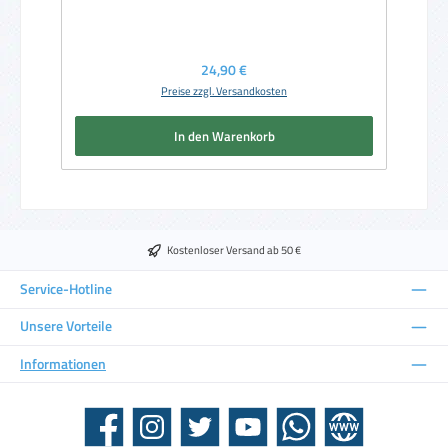
Regulärer Preis:
24,90 €
Preise zzgl. Versandkosten
In den Warenkorb
Kostenloser Versand ab 50 €
Service-Hotline
Unsere Vorteile
Informationen
Facebook
Instagram
Twitter
YouTube
WhatsApp
Website