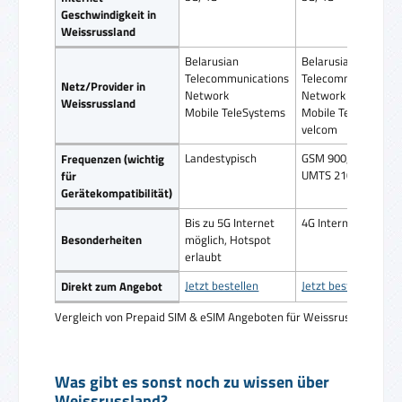
Geschwindigkeit in
Weissrussland
Belarusian
Belarusian
Telecommunications
Telecommunication
Netz/Provider in
Network
Network
Weissrussland
Mobile TeleSystems
Mobile TeleSystem
velcom
Landestypisch
GSM 900, GSM 1800
Frequenzen (wichtig
UMTS 2100
für
Gerätekompatibilität)
Bis zu 5G Internet
4G Internet
Besonderheiten
möglich, Hotspot
erlaubt
Jetzt bestellen
Jetzt bestellen
Direkt zum Angebot
Vergleich von Prepaid SIM & eSIM Angeboten für Weissrussland
Was gibt es sonst noch zu wissen über
Weissrussland?