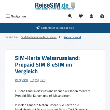
Zum Hauptinhalt springen
Navigation
Kostenloser Versand ab 50 €
Sie sind hier:
SIM-Karten für weitere Länder
Weissrussland
SIM-Karte Weissrussland:
Prepaid SIM & eSIM im
Vergleich
Vergleich
|
Tipps
|
FAQ
Für das Land Weissrussland können wir Ihnen mehrere
Prepaid SIM-Karten und eSIMs anbieten.
In vielen Ländern bieten unsere SIM Karten die
Möglichkeit auf Reisen Internet Daten Tarif Pakete zu