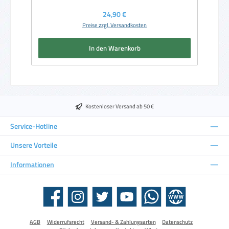
Regulärer Preis:
24,90 €
Preise zzgl. Versandkosten
In den Warenkorb
Kostenloser Versand ab 50 €
Service-Hotline
Unsere Vorteile
Informationen
Facebook
Instagram
Twitter
YouTube
WhatsApp
Website
AGB
Widerrufsrecht
Versand- & Zahlungsarten
Datenschutz