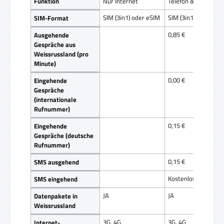
Funktion
Nur Internet
Telefon & Internet
SIM (3in1) oder eSIM
SIM (3in1)
SIM-Format
0,85 €
Ausgehende
Gespräche aus
Weissrussland (pro
Minute)
0,00 €
Eingehende
Gespräche
(internationale
Rufnummer)
0,15 €
Eingehende
Gespräche (deutsche
Rufnummer)
0,15 €
SMS ausgehend
Kostenlos
SMS eingehend
JA
JA
Datenpakete in
Weissrussland
3G, 4G
3G, 4G
Internet-