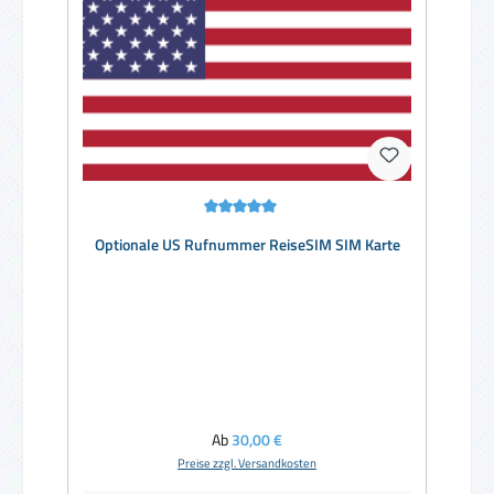
Durchschnittliche Bewertung von 5 von 5 Sternen
Optionale US Rufnummer ReiseSIM SIM Karte
Regulärer Preis:
Ab
30,00 €
Preise zzgl. Versandkosten