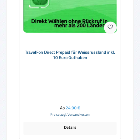
TravelFon Direct Prepaid für Weissrussland inkl.
10 Euro Guthaben
Regulärer Preis:
Ab
24,90 €
Preise zzgl. Versandkosten
Details