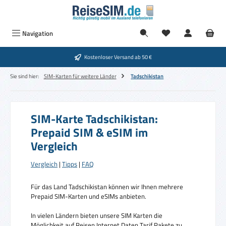
Zum Hauptinhalt springen
Navigation
Kostenloser Versand ab 50 €
Sie sind hier:
SIM-Karten für weitere Länder
Tadschikistan
SIM-Karte Tadschikistan:
Prepaid SIM & eSIM im
Vergleich
Vergleich
|
Tipps
|
FAQ
Für das Land Tadschikistan können wir Ihnen mehrere
Prepaid SIM-Karten und eSIMs anbieten.
In vielen Ländern bieten unsere SIM Karten die
Möglichkeit auf Reisen Internet Daten Tarif Pakete zu