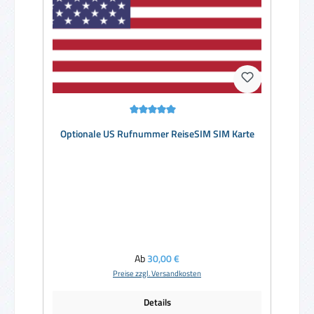
Durchschnittliche Bewertung von 5 von 5 Sternen
Optionale US Rufnummer ReiseSIM SIM Karte
Regulärer Preis:
Ab
30,00 €
Preise zzgl. Versandkosten
Details