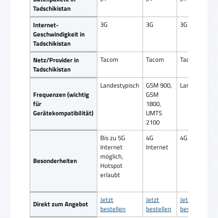
Tadschikistan
3G
3G
3G
Internet-
Geschwindigkeit in
Tadschikistan
Tacom
Tacom
Tacom
Netz/Provider in
Tadschikistan
Landestypisch
GSM 900,
Landestypisc
Frequenzen (wichtig
GSM
für
1800,
Gerätekompatibilität)
UMTS
2100
Bis zu 5G
4G
4G Internet
Internet
Internet
möglich,
Besonderheiten
Hotspot
erlaubt
Jetzt
Jetzt
Jetzt
Direkt zum Angebot
bestellen
bestellen
bestellen