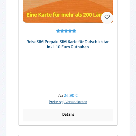
Durchschnittliche Bewertung von 5 von 5 Sternen
ReiseSIM Prepaid SIM Karte für Tadschikistan
inkl. 10 Euro Guthaben
Regulärer Preis:
Ab
24,90 €
Preise zzgl. Versandkosten
Details