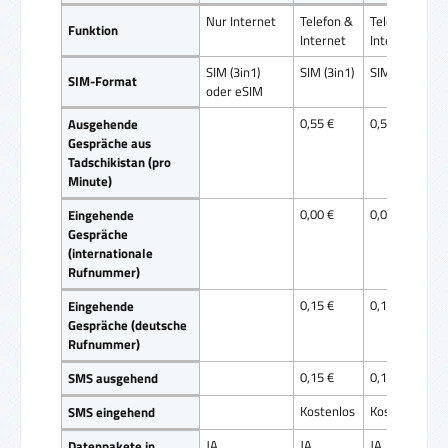
Nur Internet
Telefon &
Telefon &
Funktion
Internet
Internet
SIM (3in1)
SIM (3in1)
SIM (3in1)
SIM-Format
oder eSIM
0,55 €
0,55 €
Ausgehende
Gespräche aus
Tadschikistan (pro
Minute)
0,00 €
0,00 €
Eingehende
Gespräche
(internationale
Rufnummer)
0,15 €
0,15 €
Eingehende
Gespräche (deutsche
Rufnummer)
0,15 €
0,15 €
SMS ausgehend
Kostenlos
Kostenlos
SMS eingehend
JA
JA
JA
Datenpakete in