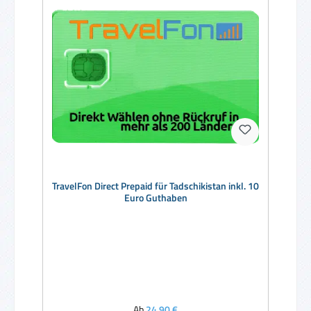
TravelFon Direct Prepaid für Tadschikistan inkl. 10
Euro Guthaben
Regulärer Preis:
Ab
24,90 €