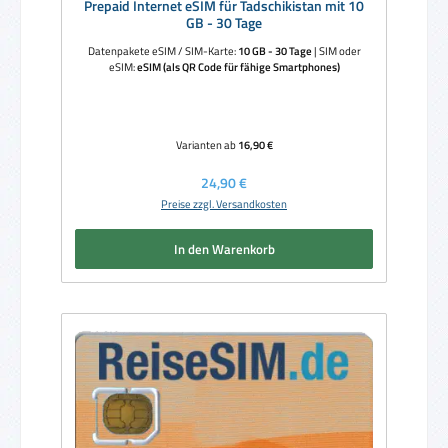
Prepaid Internet eSIM für Tadschikistan mit 10
GB - 30 Tage
Datenpakete eSIM / SIM-Karte:
10 GB - 30 Tage
|
SIM oder
eSIM:
eSIM (als QR Code für fähige Smartphones)
Varianten ab
16,90 €
Regulärer Preis:
24,90 €
Preise zzgl. Versandkosten
In den Warenkorb