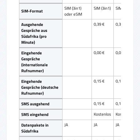
SIM (3in1)
SIM (3in1)
SIM (3in1)
SIM-Format
oder eSIM
0,39 €
0,39 €
Ausgehende
Gespräche aus
Südafrika (pro
Minute)
0,00 €
0,00 €
Eingehende
Gespräche
(internationale
Rufnummer)
0,15 €
0,15 €
Eingehende
Gespräche (deutsche
Rufnummer)
0,15 €
0,15 €
SMS ausgehend
Kostenlos
Kostenlos
SMS eingehend
JA
JA
JA
Datenpakete in
Südafrika