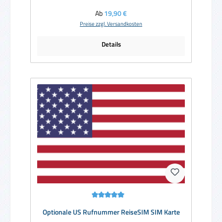
Regulärer Preis:
Ab
19,90 €
Preise zzgl. Versandkosten
Details
Durchschnittliche Bewertung von 5 von 5 Sternen
Optionale US Rufnummer ReiseSIM SIM Karte