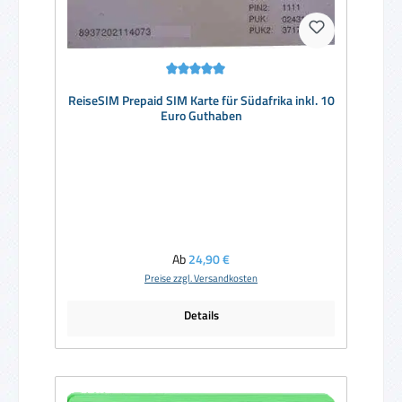
Durchschnittliche Bewertung von 5 von 5 Sternen
ReiseSIM Prepaid SIM Karte für Südafrika inkl. 10
Euro Guthaben
Regulärer Preis:
Ab
24,90 €
Preise zzgl. Versandkosten
Details