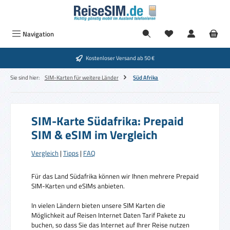
Zum Hauptinhalt springen
Navigation
Kostenloser Versand ab 50 €
Sie sind hier:
SIM-Karten für weitere Länder
Süd Afrika
SIM-Karte Südafrika: Prepaid
SIM & eSIM im Vergleich
Vergleich
|
Tipps
|
FAQ
Für das Land Südafrika können wir Ihnen mehrere Prepaid
SIM-Karten und eSIMs anbieten.
In vielen Ländern bieten unsere SIM Karten die
Möglichkeit auf Reisen Internet Daten Tarif Pakete zu
buchen, so dass Sie das Internet auf Ihrer Reise nutzen