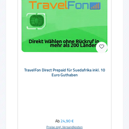
TravelFon Direct Prepaid für Suedafrika inkl. 10
Euro Guthaben
Regulärer Preis:
Ab
24,90 €
Preise zzgl. Versandkosten