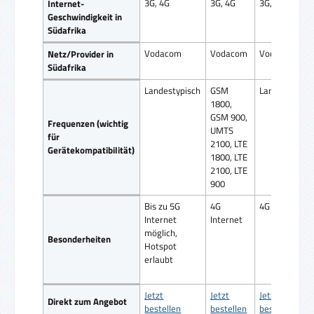
3G, 4G
3G, 4G
3G, 4G
Internet-
Geschwindigkeit in
Südafrika
Vodacom
Vodacom
Vodacom
Netz/Provider in
Südafrika
Landestypisch
GSM
Landestypisc
1800,
GSM 900,
Frequenzen (wichtig
UMTS
für
2100, LTE
Gerätekompatibilität)
1800, LTE
2100, LTE
900
Bis zu 5G
4G
4G Internet
Internet
Internet
möglich,
Besonderheiten
Hotspot
erlaubt
Jetzt
Jetzt
Jetzt
Direkt zum Angebot
bestellen
bestellen
bestellen