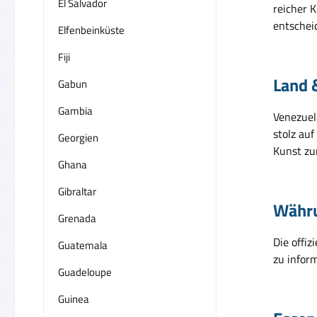
El Salvador
reicher K
entschei
Elfenbeinküste
Fiji
Land 
Gabun
Gambia
Venezuel
stolz auf
Georgien
Kunst z
Ghana
Gibraltar
Währ
Grenada
Die offiz
Guatemala
zu infor
Guadeloupe
Guinea