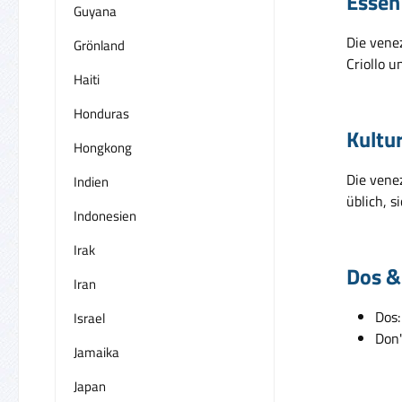
Essen
Guyana
Die vene
Grönland
Criollo u
Haiti
Honduras
Kultu
Hongkong
Die venez
Indien
üblich, 
Indonesien
Irak
Dos &
Iran
Dos:
Israel
Don'
Jamaika
Japan