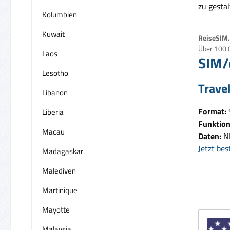
zu gestal
Kolumbien
Kuwait
ReiseSIM.d
Über 100.
Laos
SIM/
Lesotho
Trave
Libanon
Format:
Liberia
Funktion
Macau
Daten:
N
Jetzt bes
Madagaskar
Malediven
Martinique
Mayotte
Malaysia