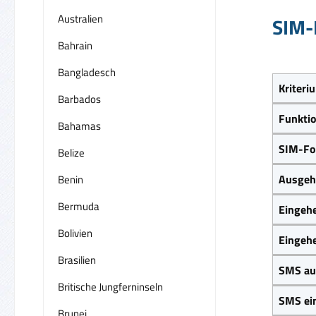
Australien
SIM-
Bahrain
Bangladesch
Kriteri
Barbados
Funkti
Bahamas
SIM-Fo
Belize
Ausgeh
Benin
Bermuda
Eingeh
Bolivien
Eingeh
Brasilien
SMS au
Britische Jungferninseln
SMS ei
Brunei