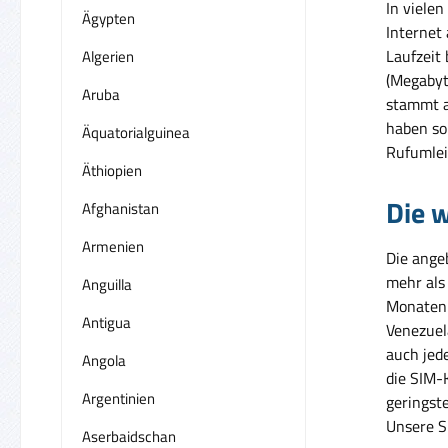
In vielen
Ägypten
Internet
Laufzeit
Algerien
(Megabyt
Aruba
stammt a
haben so 
Äquatorialguinea
Rufumlei
Äthiopien
Die w
Afghanistan
Armenien
Die ange
mehr als
Anguilla
Monaten 
Antigua
Venezuel
auch jed
Angola
die SIM-
Argentinien
geringst
Unsere SI
Aserbaidschan