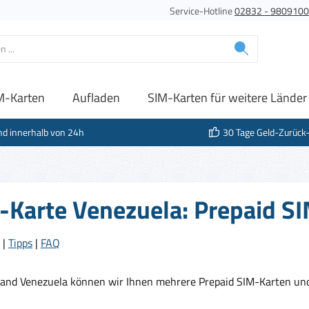
Service-Hotline
02832 - 980910
M-Karten
Aufladen
SIM-Karten für weitere Länder
nd innerhalb von 24h
30 Tage Geld-Zurück
-Karte Venezuela: Prepaid SI
|
Tipps
|
FAQ
Land Venezuela können wir Ihnen mehrere Prepaid SIM-Karten und