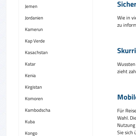
Siche
Jemen
Wie in vi
Jordanien
zu infor
Kamerun
Kap Verde
Skurr
Kasachstan
Katar
Wussten 
zieht zah
Kenia
Kirgistan
Mobil
Komoren
Kambodscha
Für Reis
Wahl. Di
Kuba
Nutzung 
Sie sich
Kongo