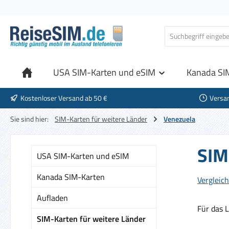
 Hauptinhalt springen
Zur Suche springen
Zur Hauptnavigation springen
USA SIM-Karten und eSIM
Kanada SI
Kostenloser Versand ab 50 €
Versa
Sie sind hier:
SIM-Karten für weitere Länder
Venezuela
SIM
USA SIM-Karten und eSIM
Kanada SIM-Karten
Vergleich
Aufladen
Für das 
SIM-Karten für weitere Länder