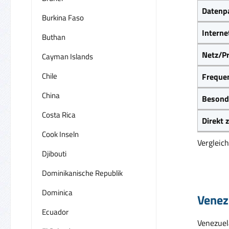
Datenpa
Burkina Faso
Interne
Buthan
Netz/Pr
Cayman Islands
Chile
Frequen
China
Besond
Costa Rica
Direkt
Cook Inseln
Vergleic
Djibouti
Dominikanische Republik
Dominica
Venez
Ecuador
Venezuel