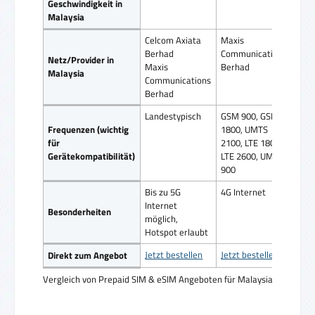
Geschwindigkeit in
Malaysia
Celcom Axiata
Maxis
Celc
Berhad
Communications
Ber
Netz/Provider in
Maxis
Berhad
Max
Malaysia
Communications
Com
Berhad
Ber
Landestypisch
GSM 900, GSM
Land
Frequenzen (wichtig
1800, UMTS
für
2100, LTE 1800,
Gerätekompatibilität)
LTE 2600, UMTS
900
Bis zu 5G
4G Internet
4G I
Internet
Besonderheiten
möglich,
Hotspot erlaubt
Jetzt bestellen
Jetzt bestellen
Jetz
Direkt zum Angebot
Vergleich von Prepaid SIM & eSIM Angeboten für Malaysia