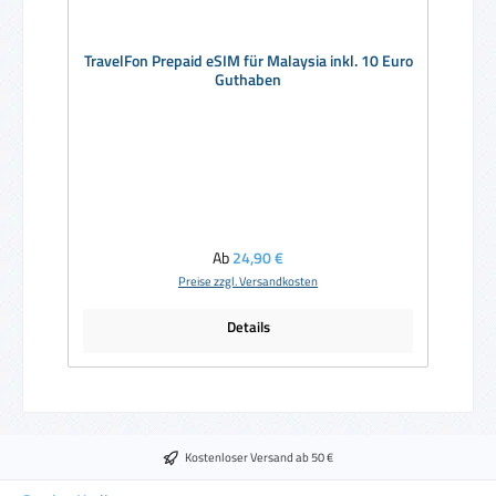
TravelFon Prepaid eSIM für Malaysia inkl. 10 Euro
Guthaben
Regulärer Preis:
Ab
24,90 €
Preise zzgl. Versandkosten
Details
Kostenloser Versand ab 50 €