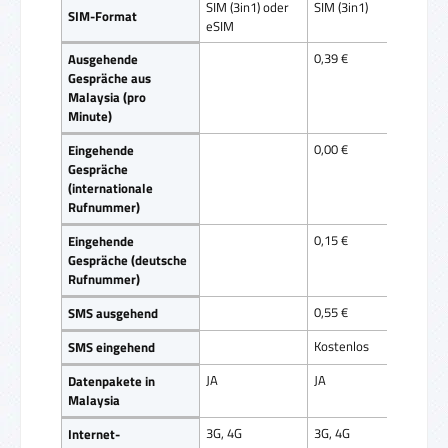
SIM (3in1) oder
SIM (3in1)
SIM 
SIM-Format
eSIM
0,39 €
0,35
Ausgehende
Gespräche aus
Malaysia (pro
Minute)
0,00 €
0,00
Eingehende
Gespräche
(internationale
Rufnummer)
0,15 €
0,15
Eingehende
Gespräche (deutsche
Rufnummer)
0,55 €
0,55
SMS ausgehend
Kostenlos
Kost
SMS eingehend
JA
JA
JA
Datenpakete in
Malaysia
3G, 4G
3G, 4G
3G, 
Internet-