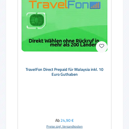
TravelFon Direct Prepaid für Malaysia inkl. 10
Euro Guthaben
Regulärer Preis:
Ab
24,90 €
Preise zzgl. Versandkosten