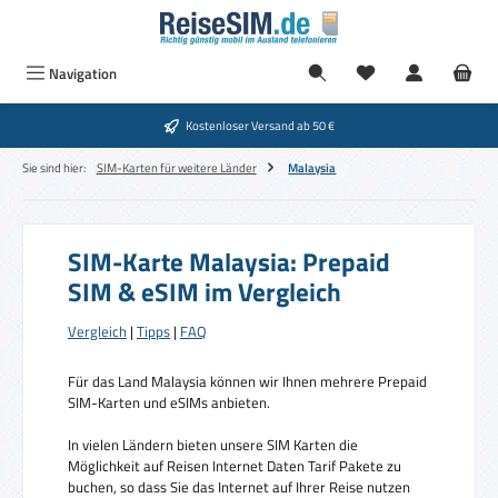
Zum Hauptinhalt springen
Navigation
Kostenloser Versand ab 50 €
Sie sind hier:
SIM-Karten für weitere Länder
Malaysia
SIM-Karte Malaysia: Prepaid
SIM & eSIM im Vergleich
Vergleich
|
Tipps
|
FAQ
Für das Land Malaysia können wir Ihnen mehrere Prepaid
SIM-Karten und eSIMs anbieten.
In vielen Ländern bieten unsere SIM Karten die
Möglichkeit auf Reisen Internet Daten Tarif Pakete zu
buchen, so dass Sie das Internet auf Ihrer Reise nutzen