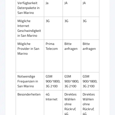
Verfügbarkeit
Ja
JA
JA
Datenpakete in
San Marino
Mögliche
3G
3G
3G
Internet
Geschwindigkeit
in San Marino
Mögliche
Prima
Bitte
Bitte
Provider in San
Telecom
anfragen
anfragen
Marino
Notwendige
GSM
GSM
GSM
Frequenzen in
900/1800,
900/1800,
900/1800,
San Marino
3G 2100
3G 2100
3G 2100
Besonderheiten
4G
Direktes
Direktes
Internet
Wählen
Wählen
ohne
ohne
Rückruf,
Rückruf,
4G
4G