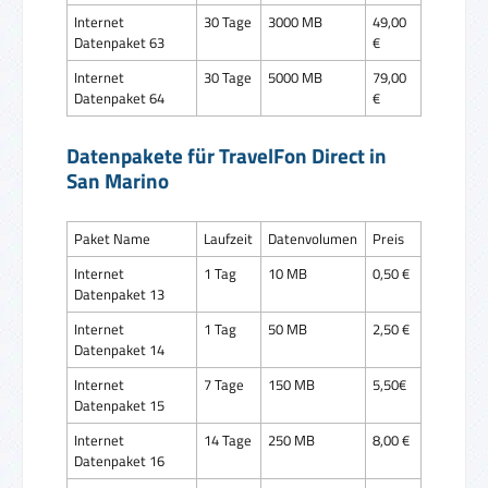
Internet
30 Tage
3000 MB
49,00
Datenpaket 63
€
Internet
30 Tage
5000 MB
79,00
Datenpaket 64
€
Datenpakete für TravelFon Direct in
San Marino
Paket Name
Laufzeit
Datenvolumen
Preis
Internet
1 Tag
10 MB
0,50 €
Datenpaket 13
Internet
1 Tag
50 MB
2,50 €
Datenpaket 14
Internet
7 Tage
150 MB
5,50€
Datenpaket 15
Internet
14 Tage
250 MB
8,00 €
Datenpaket 16