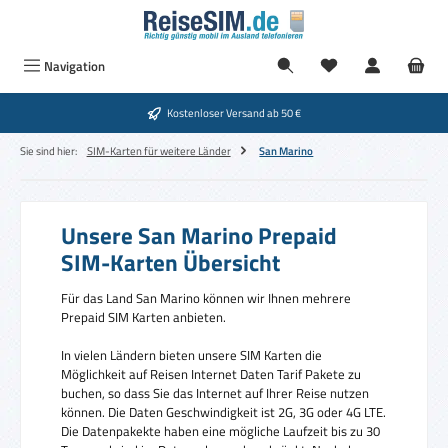
Zum Hauptinhalt springen
Navigation
Kostenloser Versand ab 50 €
Sie sind hier:
SIM-Karten für weitere Länder
San Marino
Unsere San Marino Prepaid
SIM-Karten Übersicht
Für das Land San Marino können wir Ihnen mehrere
Prepaid SIM Karten anbieten.
In vielen Ländern bieten unsere SIM Karten die
Möglichkeit auf Reisen Internet Daten Tarif Pakete zu
buchen, so dass Sie das Internet auf Ihrer Reise nutzen
können. Die Daten Geschwindigkeit ist 2G, 3G oder 4G LTE.
Die Datenpakekte haben eine mögliche Laufzeit bis zu 30