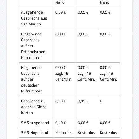
Nano
Nano
Ausgehende
0,39 €
0,65 €
0,65 €
Gespräche aus
San Marino
Eingehende
0,00 €
0,00 €
0,00 €
Gespräche
auf der
Estländischen
Rufnummer
Eingehende
0,00 €
0,00 €
0,00 €
Gespräche
zzgl. 15
zzgl. 15
zzgl. 15
auf der
Cent/Min.
Cent/Min.
Cent/Min.
deutschen
Rufnummer
Gespräche zu
0,19 €
0,19 €
€
anderen Global
Karten
SMS ausgehend
0,10 €
0,06 €
0,06 €
SMS eingehend
Kostenlos
Kostenlos
Kostenlos