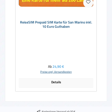
ReiseSIM Prepaid SIM Karte für San Marino inkl.
10 Euro Guthaben
Regulärer Preis:
Ab
24,90 €
Preise zzgl. Versandkosten
Details
Kostenloser Versand ab 50 €