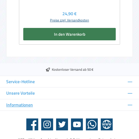
Regulärer Preis:
24,90 €
Preise zzgl. Versandkosten
In den Warenkorb
Kostenloser Versand ab 50 €
Service-Hotline
Unsere Vorteile
Informationen
Facebook
Instagram
Twitter
YouTube
WhatsApp
Website