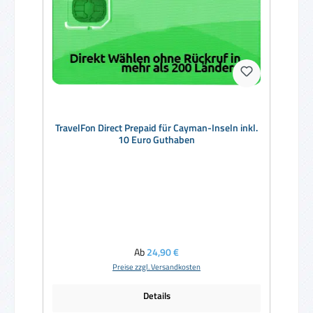
TravelFon Direct Prepaid für Cayman-Inseln inkl.
10 Euro Guthaben
Regulärer Preis:
Ab
24,90 €
Preise zzgl. Versandkosten
Details