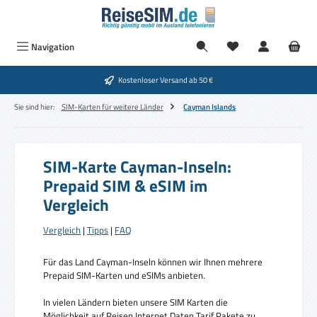
Zum Hauptinhalt springen
Navigation
Kostenloser Versand ab 50 €
Sie sind hier:
SIM-Karten für weitere Länder
Cayman Islands
SIM-Karte Cayman-Inseln:
Prepaid SIM & eSIM im
Vergleich
Vergleich
|
Tipps
|
FAQ
Für das Land Cayman-Inseln können wir Ihnen mehrere
Prepaid SIM-Karten und eSIMs anbieten.
In vielen Ländern bieten unsere SIM Karten die
Möglichkeit auf Reisen Internet Daten Tarif Pakete zu