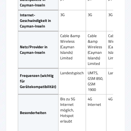
Cayman-Inseln
3G
3G
3G
Internet-
Geschwindigkeit in
Cayman-Inseln
Cable &amp
Cable
Cable &amp
Wireless
&amp
Wireless
Netz/Provider in
(Cayman
Wireless
(Cayman
Cayman-Inseln
Islands)
(Cayman
Islands)
Limited
Islands)
Limited
Limited
Landestypisch
UMTS,
Landestypisc
Frequenzen (wichtig
GSM 850,
für
GSM
Gerätekompatibilität)
1900
Bis zu 5G
4G
4G Internet
Internet
Internet
möglich,
Besonderheiten
Hotspot
erlaubt