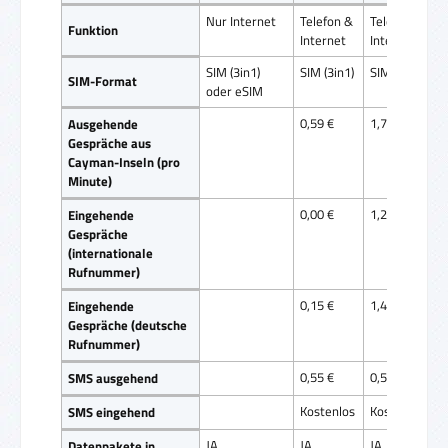
Nur Internet
Telefon &
Telefon &
Funktion
Internet
Internet
SIM (3in1)
SIM (3in1)
SIM (3in1)
SIM-Format
oder eSIM
0,59 €
1,75 €
Ausgehende
Gespräche aus
Cayman-Inseln (pro
Minute)
0,00 €
1,25 €
Eingehende
Gespräche
(internationale
Rufnummer)
0,15 €
1,40 €
Eingehende
Gespräche (deutsche
Rufnummer)
0,55 €
0,55 €
SMS ausgehend
Kostenlos
Kostenlos
SMS eingehend
JA
JA
JA
Datenpakete in