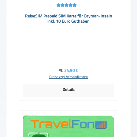
Durchschnittliche Bewertung von 5 von 5 Sternen
ReiseSIM Prepaid SIM Karte für Cayman-Inseln
inkl. 10 Euro Guthaben
Regulärer Preis:
Ab
24,90 €
Preise zzgl. Versandkosten
Details