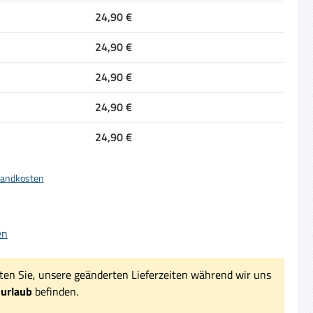
24,90 €
24,90 €
24,90 €
24,90 €
24,90 €
rsandkosten
iche Bewertung von 5 von 5 Sternen
en
ten Sie, unsere geänderten Lieferzeiten während wir uns
surlaub
befinden.