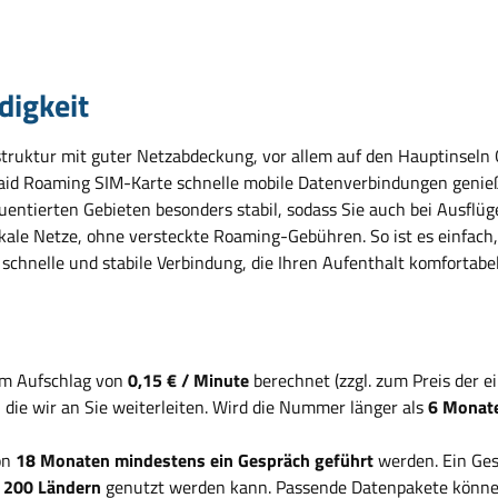
digkeit
astruktur mit guter Netzabdeckung, vor allem auf den Hauptinsel
aid Roaming SIM-Karte schnelle mobile Datenverbindungen genieß
equentierten Gebieten besonders stabil, sodass Sie auch bei Ausflü
lokale Netze, ohne versteckte Roaming-Gebühren. So ist es einfach
schnelle und stabile Verbindung, die Ihren Aufenthalt komfortabel
em Aufschlag von
0,15 € / Minute
berechnet (zzgl. zum Preis der 
, die wir an Sie weiterleiten. Wird die Nummer länger als
6 Monate
on
18 Monaten mindestens ein Gespräch geführt
werden. Ein Ges
d
200 Ländern
genutzt werden kann. Passende Datenpakete können