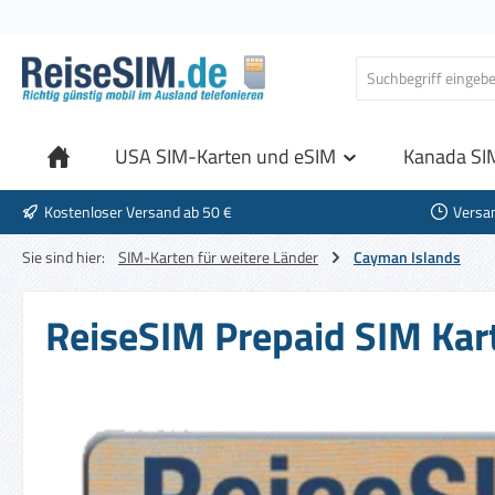
 Hauptinhalt springen
Zur Suche springen
Zur Hauptnavigation springen
USA SIM-Karten und eSIM
Kanada SI
Kostenloser Versand ab 50 €
Versa
Sie sind hier:
SIM-Karten für weitere Länder
Cayman Islands
ReiseSIM Prepaid SIM Kart
Bildergalerie überspringen