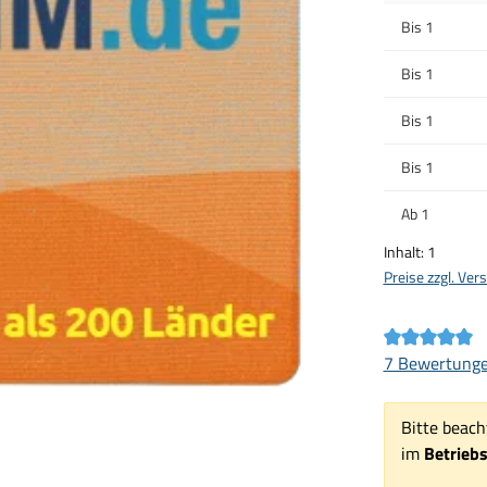
Bis
1
Bis
1
Bis
1
Bis
1
Ab
1
Inhalt:
1
Preise zzgl. Ve
Durchschnittl
7 Bewertung
Bitte beach
im
Betrieb