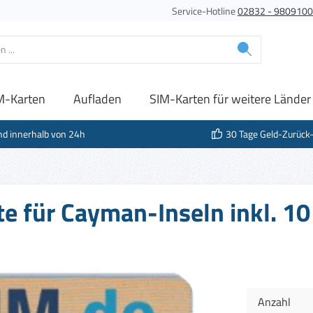
Service-Hotline
02832 - 980910
M-Karten
Aufladen
SIM-Karten für weitere Länder
nd innerhalb von 24h
30 Tage Geld-Zurück
e für Cayman-Inseln inkl. 1
Anzahl