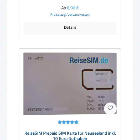
Regulärer Preis:
Ab
6,90 €
Preise zzgl. Versandkosten
Details
Durchschnittliche Bewertung von 5 von 5 Sternen
ReiseSIM Prepaid SIM Karte für Neuseeland inkl.
10 Euro Guthaben