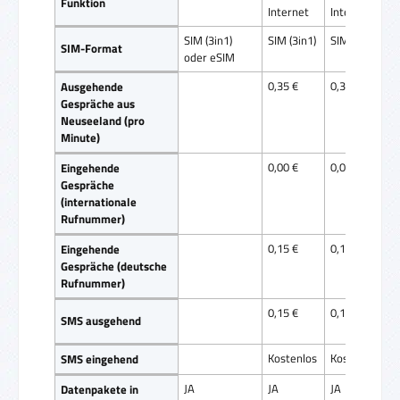
Funktion
Internet
Internet
SIM (3in1)
SIM (3in1)
SIM (3in1)
SIM-Format
oder eSIM
0,35 €
0,39 €
Ausgehende
Gespräche aus
Neuseeland (pro
Minute)
0,00 €
0,00 €
Eingehende
Gespräche
(internationale
Rufnummer)
0,15 €
0,15 €
Eingehende
Gespräche (deutsche
Rufnummer)
0,15 €
0,15 €
SMS ausgehend
Kostenlos
Kostenlos
SMS eingehend
JA
JA
JA
Datenpakete in