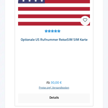
Durchschnittliche Bewertung von 5 von 5 Sternen
Optionale US Rufnummer ReiseSIM SIM Karte
Regulärer Preis:
Ab
30,00 €
Preise zzgl. Versandkosten
Details