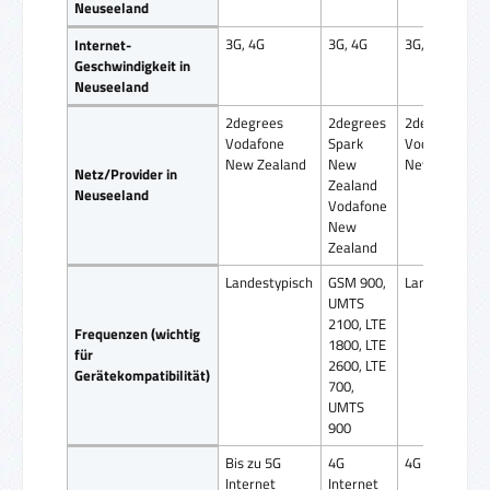
Neuseeland
3G, 4G
3G, 4G
3G, 4G
Internet-
Geschwindigkeit in
Neuseeland
2degrees
2degrees
2degrees
Vodafone
Spark
Vodafone
New Zealand
New
New Zealand
Netz/Provider in
Zealand
Neuseeland
Vodafone
New
Zealand
Landestypisch
GSM 900,
Landestypisc
UMTS
2100, LTE
Frequenzen (wichtig
1800, LTE
für
2600, LTE
Gerätekompatibilität)
700,
UMTS
900
Bis zu 5G
4G
4G Internet
Internet
Internet