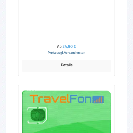
Regulärer Preis:
Ab
24,90 €
Preise zzgl. Versandkosten
Details