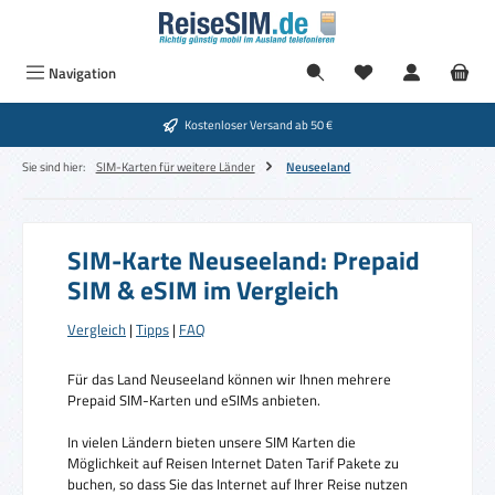
Zum Hauptinhalt springen
Navigation
Kostenloser Versand ab 50 €
Sie sind hier:
SIM-Karten für weitere Länder
Neuseeland
SIM-Karte Neuseeland: Prepaid
SIM & eSIM im Vergleich
Vergleich
|
Tipps
|
FAQ
Für das Land Neuseeland können wir Ihnen mehrere
Prepaid SIM-Karten und eSIMs anbieten.
In vielen Ländern bieten unsere SIM Karten die
Möglichkeit auf Reisen Internet Daten Tarif Pakete zu
buchen, so dass Sie das Internet auf Ihrer Reise nutzen