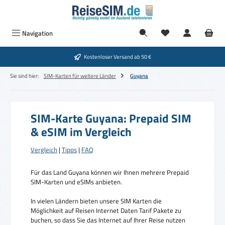
Zum Hauptinhalt springen
Navigation
Kostenloser Versand ab 50 €
Sie sind hier:
SIM-Karten für weitere Länder
Guyana
SIM-Karte Guyana: Prepaid SIM
& eSIM im Vergleich
Vergleich
|
Tipps
|
FAQ
Für das Land Guyana können wir Ihnen mehrere Prepaid
SIM-Karten und eSIMs anbieten.
In vielen Ländern bieten unsere SIM Karten die
Möglichkeit auf Reisen Internet Daten Tarif Pakete zu
buchen, so dass Sie das Internet auf Ihrer Reise nutzen