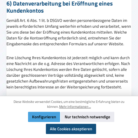
6) Datenverarbeitung bei Eröffnung eines
Kundenkontos
Gemäß Art. 6 Abs. 1 lit. b DSGVO werden personenbezogene Daten im
jeweils erforderlichen Umfang weiterhin erhoben und verarbeitet, wenn
Sie uns diese bei der Eröffnung eines Kundenkontos mitteilen. Welche
Daten für die Kontoeröffnung erforderlich sind, entnehmen Sie der
Eingabemaske des entsprechenden Formulars auf unserer Website.
Eine Löschung Ihres Kundenkontos ist jederzeit möglich und kann durch
eine Nachricht an die o.g. Adresse des Verantwortlichen erfolgen. Nach
Löschung Ihres Kundenkontos werden Ihre Daten gelöscht, sofern alle
darüber geschlossenen Verträge vollständig abgewickelt sind, keine
gesetzlichen Aufbewahrungsfristen entgegenstehen und unsererseits
kein berechtigtes Interesse an der Weiterspeicherung fortbesteht.
7) Nutzung von Kundendaten zur Direktwerbung
Diese Website verwendet Cookies, um eine bestmögliche Erfahrung bieten zu
können.
Mehr Informationen ...
Anmeldung zu unserem E-Mail-Newsletter
Konfigurieren
Nur technisch notwendige
Wenn Sie sich zu unserem E-Mail Newsletter anmelden, übersenden
Alle Cookies akzeptieren
wir Ihnen regelmäßig Informationen zu unseren Angeboten.
Pflichtangabe für die Übersendung des Newsletters ist allein Ihre E-