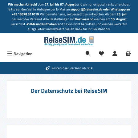
Wir machen Urlaub!
Vom
27. Juli bis 07. August
sind wir nur eingeschränkt erreichbar.
Zum Hauptinhalt springen
Bitte senden Sie Ihr Anliegen per E-Mail an
support@reisesim.de oder Whatsapp an
+49 15678 511010
. Wir bemühen uns, zeitversetzt zu antworten. Ab dem
25. juli
pausiert der Versand. Alle Bestellungen mit
Postversand
werden am
10. August
verschickt.
eSIMs und Guthaben
sind davon nicht betroffen und werden weiterhin
ausgeliefert und aktiviert. Vielen Dank für Ihr Verständnis!
Du hast 0 Produkte
Navigation
Kostenloser Versand ab 50 €
Der Datenschutz bei ReiseSIM