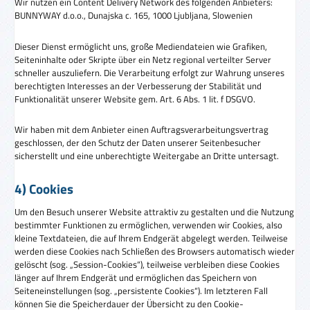
Wir nutzen ein Content Delivery Network des folgenden Anbieters:
BUNNYWAY d.o.o., Dunajska c. 165, 1000 Ljubljana, Slowenien
Dieser Dienst ermöglicht uns, große Mediendateien wie Grafiken,
Seiteninhalte oder Skripte über ein Netz regional verteilter Server
schneller auszuliefern. Die Verarbeitung erfolgt zur Wahrung unseres
berechtigten Interesses an der Verbesserung der Stabilität und
Funktionalität unserer Website gem. Art. 6 Abs. 1 lit. f DSGVO.
Wir haben mit dem Anbieter einen Auftragsverarbeitungsvertrag
geschlossen, der den Schutz der Daten unserer Seitenbesucher
sicherstellt und eine unberechtigte Weitergabe an Dritte untersagt.
4) Cookies
Um den Besuch unserer Website attraktiv zu gestalten und die Nutzung
bestimmter Funktionen zu ermöglichen, verwenden wir Cookies, also
kleine Textdateien, die auf Ihrem Endgerät abgelegt werden. Teilweise
werden diese Cookies nach Schließen des Browsers automatisch wieder
gelöscht (sog. „Session-Cookies“), teilweise verbleiben diese Cookies
länger auf Ihrem Endgerät und ermöglichen das Speichern von
Seiteneinstellungen (sog. „persistente Cookies“). Im letzteren Fall
können Sie die Speicherdauer der Übersicht zu den Cookie-