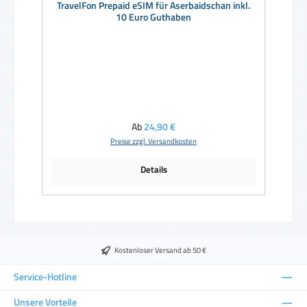
TravelFon Prepaid eSIM für Aserbaidschan inkl.
10 Euro Guthaben
Regulärer Preis:
Ab
24,90 €
Preise zzgl. Versandkosten
Details
Kostenloser Versand ab 50 €
Service-Hotline
Unsere Vorteile