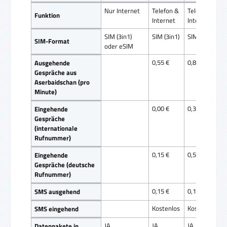
Nur Internet
Telefon &
Telefon &
Funktion
Internet
Internet
SIM (3in1)
SIM (3in1)
SIM (3in1)
SIM-Format
oder eSIM
0,55 €
0,85 €
Ausgehende
Gespräche aus
Aserbaidschan (pro
Minute)
0,00 €
0,35 €
Eingehende
Gespräche
(internationale
Rufnummer)
0,15 €
0,50 €
Eingehende
Gespräche (deutsche
Rufnummer)
0,15 €
0,15 €
SMS ausgehend
Kostenlos
Kostenlos
SMS eingehend
JA
JA
JA
Datenpakete in