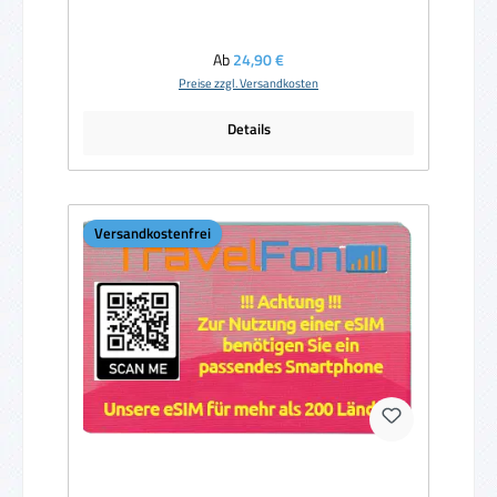
Regulärer Preis:
Ab
24,90 €
Preise zzgl. Versandkosten
Details
Versandkostenfrei