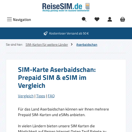
Zum Hauptinhalt springen
Navigation
Kostenloser Versand ab 50 €
Sie sind hier:
SIM-Karten für weitere Länder
Aserbaidschan
SIM-Karte Aserbaidschan:
Prepaid SIM & eSIM im
Vergleich
Vergleich
|
Tipps
|
FAQ
Für das Land Aserbaidschan können wir Ihnen mehrere
Prepaid SIM-Karten und eSIMs anbieten.
In vielen Ländern bieten unsere SIM Karten die
Möglichkeit auf Reisen Internet Daten Tarif Pakete zu