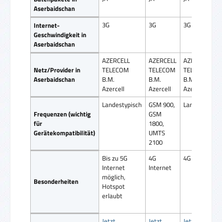
Aserbaidschan
3G
3G
3G
Internet-
Geschwindigkeit in
Aserbaidschan
AZERCELL
AZERCELL
AZERCELL
Netz/Provider in
TELECOM
TELECOM
TELECOM
Aserbaidschan
B.M.
B.M.
B.M.
Azercell
Azercell
Azercell
Landestypisch
GSM 900,
Landestypisc
Frequenzen (wichtig
GSM
für
1800,
Gerätekompatibilität)
UMTS
2100
Bis zu 5G
4G
4G Internet
Internet
Internet
möglich,
Besonderheiten
Hotspot
erlaubt
Jetzt
Jetzt
Jetzt