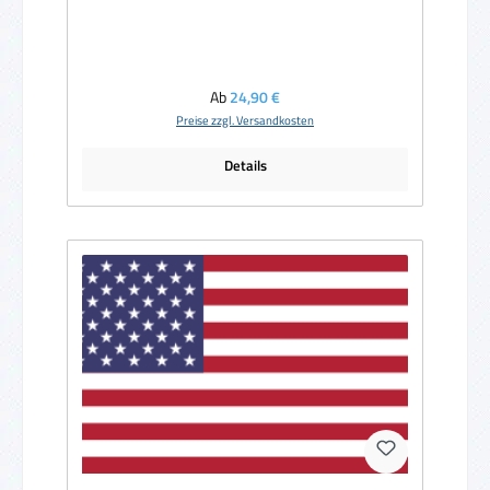
Regulärer Preis:
Ab
24,90 €
Preise zzgl. Versandkosten
Details