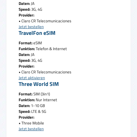
Daten:
JA
Speed:
3G, 4G
Provider:
• Claro CR Telecomunicaciones
Jetzt bestellen
TravelFon eSIM
Format:
eSIM
Funktion:
Telefon & Internet
Daten:
JA
Speed:
3G, 4G
Provider:
• Claro CR Telecomunicaciones
Jetzt aktivieren
Three World SIM
Format:
SIM (3in1)
Funktion:
Nur Internet
Daten:
1-10 GB
Speed:
LTE & 5G
Provider:
• Three Mobile
Jetzt bestellen