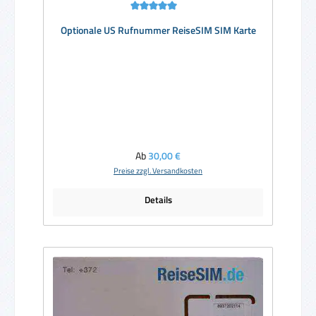
Durchschnittliche Bewertung von 5 von 5 Sternen
Optionale US Rufnummer ReiseSIM SIM Karte
Regulärer Preis:
Ab
30,00 €
Preise zzgl. Versandkosten
Details