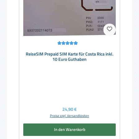
Durchschnittliche Bewertung von 5 von 5 Sternen
ReiseSIM Prepaid SIM Karte für Costa Rica inkl.
10 Euro Guthaben
Regulärer Preis:
24,90 €
Preise zzgl. Versandkosten
In den Warenkorb