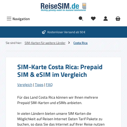
Zum Hauptinhalt springen
Navigation
Kostenloser Versand ab 50 €
Sie sind hier:
SIM-Karten für weitere Länder
Costa Rica
SIM-Karte Costa Rica: Prepaid
SIM & eSIM im Vergleich
Vergleich
|
Tipps
|
FAQ
Für das Land Costa Rica können wir Ihnen mehrere
Prepaid SIM-Karten und eSIMs anbieten.
In vielen Ländern bieten unsere SIM Karten die
Möglichkeit auf Reisen Internet Daten Tarif Pakete zu
buchen, so dass Sie das Internet auf Ihrer Reise nutzen