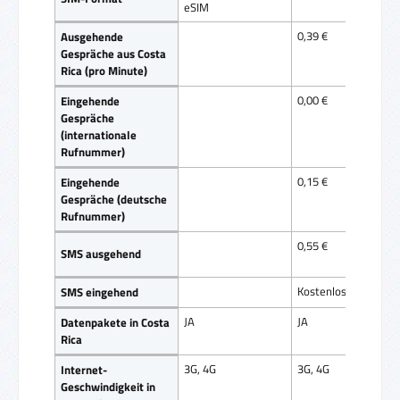
eSIM
0,39 €
Ausgehende
Gespräche aus Costa
Rica (pro Minute)
0,00 €
Eingehende
Gespräche
(internationale
Rufnummer)
0,15 €
Eingehende
Gespräche (deutsche
Rufnummer)
0,55 €
SMS ausgehend
Kostenlos
SMS eingehend
JA
JA
Datenpakete in Costa
Rica
3G, 4G
3G, 4G
Internet-
Geschwindigkeit in