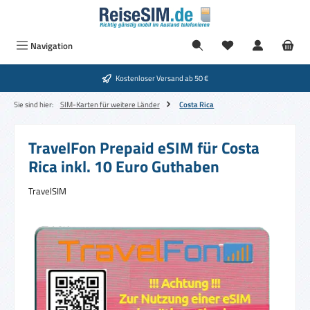
Zum Hauptinhalt springen
Navigation
Kostenloser Versand ab 50 €
Sie sind hier:
SIM-Karten für weitere Länder
Costa Rica
TravelFon Prepaid eSIM für Costa
Rica inkl. 10 Euro Guthaben
TravelSIM
Bildergalerie überspringen