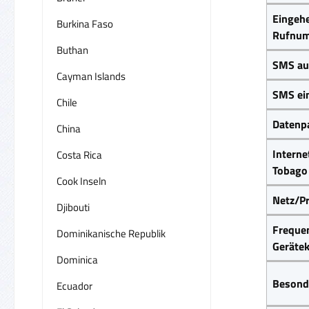
Eingeh
Burkina Faso
Rufnum
Buthan
SMS au
Cayman Islands
SMS ei
Chile
Datenpa
China
Interne
Costa Rica
Tobago
Cook Inseln
Netz/Pr
Djibouti
Frequen
Dominikanische Republik
Gerätek
Dominica
Besond
Ecuador