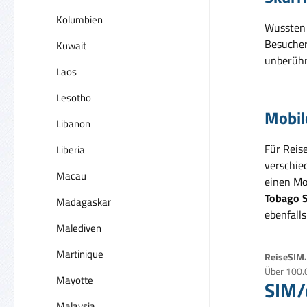
Kolumbien
Wussten 
Besucher
Kuwait
unberühr
Laos
Lesotho
Mobil
Libanon
Für Reis
Liberia
verschie
Macau
einen Mo
Tobago 
Madagaskar
ebenfalls
Malediven
Martinique
ReiseSIM.d
Über 100.
Mayotte
SIM/
Malaysia