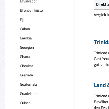
El Salvador
Direkt
Elfenbeinküste
Vergleic
Fiji
Gabun
Gambia
Trini
Georgien
Trinidad 
Ghana
Gastfreun
gut vorbe
Gibraltar
Grenada
Land 
Guatemala
Guadeloupe
Trinidad
Bevölkeru
Guinea
den Fest