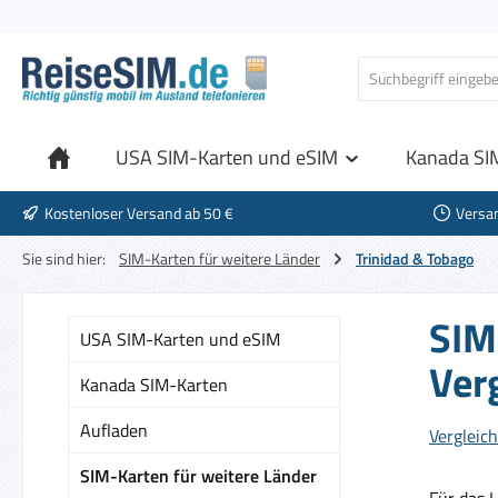
 Hauptinhalt springen
Zur Suche springen
Zur Hauptnavigation springen
USA SIM-Karten und eSIM
Kanada SI
Kostenloser Versand ab 50 €
Versa
Sie sind hier:
SIM-Karten für weitere Länder
Trinidad & Tobago
SIM
USA SIM-Karten und eSIM
Ver
Kanada SIM-Karten
Aufladen
Vergleich
SIM-Karten für weitere Länder
Für das 