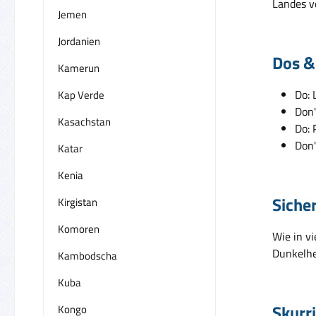
Landes v
Jemen
Jordanien
Dos &
Kamerun
Do: 
Kap Verde
Don'
Kasachstan
Do: 
Don'
Katar
Kenia
Siche
Kirgistan
Komoren
Wie in v
Dunkelhei
Kambodscha
Kuba
Skurr
Kongo