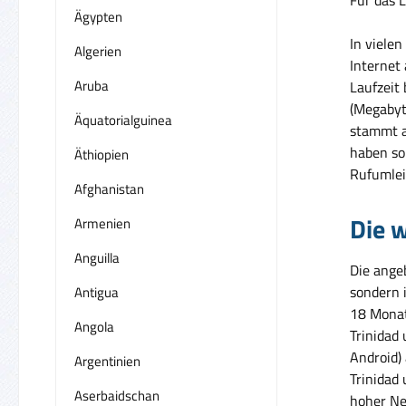
Ägypten
In vielen
Algerien
Internet
Aruba
Laufzeit
(Megabyt
Äquatorialguinea
stammt a
haben so 
Äthiopien
Rufumlei
Afghanistan
Die w
Armenien
Anguilla
Die ange
sondern 
Antigua
18 Monat
Angola
Trinidad
Android)
Argentinien
Trinidad 
Aserbaidschan
hoher Ne