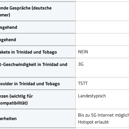
ende Gespräche (deutsche
mer)
sgehend
ngehend
NEIN
kete in Trinidad und Tobago
3G
t-Geschwindigkeit in Trinidad und
TSTT
ovider in Trinidad und Tobago
Landestypisch
zen (wichtig für
ompatibilität)
Bis zu 5G Internet möglic
erheiten
Hotspot erlaubt