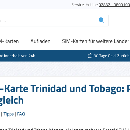
Service-Hotline
02832 - 980910
M-Karten
Aufladen
SIM-Karten für weitere Länder
nd innerhalb von 24h
30 Tage Geld-Zurück
-Karte Trinidad und Tobago: 
gleich
|
Tipps
|
FAQ
Land Trinidad und Tobago können wir Ihnen mehrere Prepaid SIM-