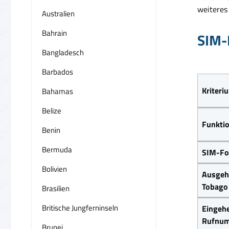
weiteres
Australien
Bahrain
SIM-
Bangladesch
Barbados
Kriteri
Bahamas
Belize
Funkti
Benin
Bermuda
SIM-Fo
Bolivien
Ausgeh
Tobago 
Brasilien
Britische Jungferninseln
Eingehe
Rufnum
Brunei