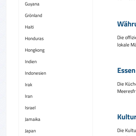
Guyana
Grönland
Währ
Haiti
Die offiz
Honduras
lokale M
Hongkong
Indien
Essen
Indonesien
Die Küche
Irak
Meeresfrü
Iran
Israel
Kultu
Jamaika
Die Kultu
Japan