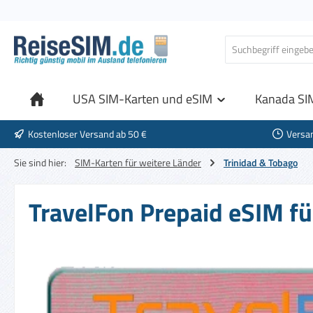
 Hauptinhalt springen
Zur Suche springen
Zur Hauptnavigation springen
USA SIM-Karten und eSIM
Kanada SI
Kostenloser Versand ab 50 €
Versa
Sie sind hier:
SIM-Karten für weitere Länder
Trinidad & Tobago
TravelFon Prepaid eSIM fü
Bildergalerie überspringen