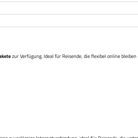
akete
zur Verfügung. Ideal für Reisende, die flexibel online bleibe
ne zuverlässige Internetverbindung, ideal für Reisende, die unte