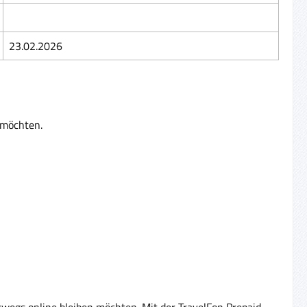
23.02.2026
n möchten.
rwegs online bleiben möchten. Mit der TravelFon Prepaid