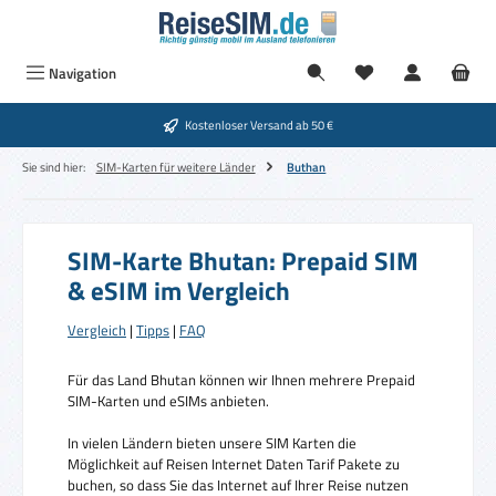
Zum Hauptinhalt springen
Navigation
Kostenloser Versand ab 50 €
Sie sind hier:
SIM-Karten für weitere Länder
Buthan
SIM-Karte Bhutan: Prepaid SIM
& eSIM im Vergleich
Vergleich
|
Tipps
|
FAQ
Für das Land Bhutan können wir Ihnen mehrere Prepaid
SIM-Karten und eSIMs anbieten.
In vielen Ländern bieten unsere SIM Karten die
Möglichkeit auf Reisen Internet Daten Tarif Pakete zu
buchen, so dass Sie das Internet auf Ihrer Reise nutzen