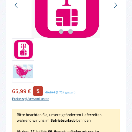
Verkaufspreis:
65,99 €
%
Regulärer Preis:
69,99 €
(5.72% gespart)
Preise zzgl. Versandkosten
Bitte beachten Sie, unsere geänderten Lieferzeiten
während wir uns im
Betriebsurlaub
befinden.
Ab dem
27. Juli bis 09. August
befinden wir uns im