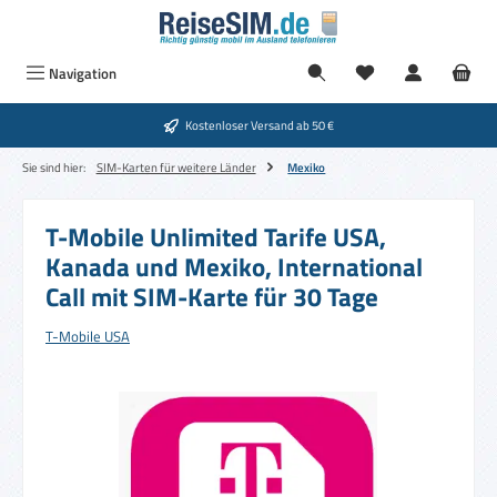
Zum Hauptinhalt springen
Navigation
Kostenloser Versand ab 50 €
Sie sind hier:
SIM-Karten für weitere Länder
Mexiko
T-Mobile Unlimited Tarife USA,
Kanada und Mexiko, International
Call mit SIM-Karte für 30 Tage
T-Mobile USA
Bildergalerie überspringen