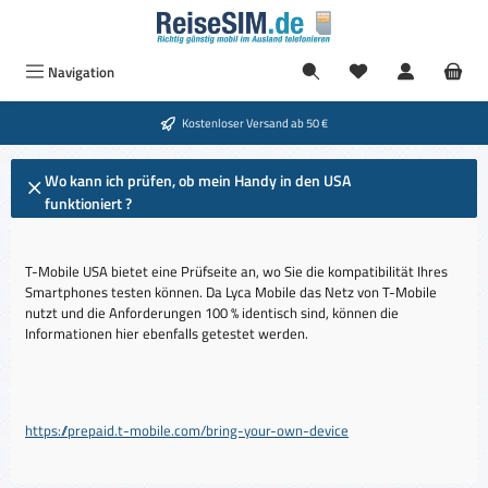
Zum Hauptinhalt springen
Navigation
Kostenloser Versand ab 50 €
Wo kann ich prüfen, ob mein Handy in den USA
funktioniert ?
T-Mobile USA bietet eine Prüfseite an, wo Sie die kompatibilität Ihres
Smartphones testen können. Da Lyca Mobile das Netz von T-Mobile
nutzt und die Anforderungen 100 % identisch sind, können die
Informationen hier ebenfalls getestet werden.
https://prepaid.t-mobile.com/bring-your-own-device