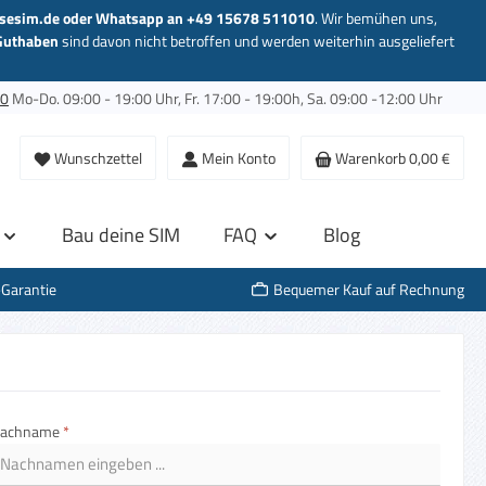
sesim.de oder Whatsapp an +49 15678 511010
. Wir bemühen uns,
Guthaben
sind davon nicht betroffen und werden weiterhin ausgeliefert
00
Mo-Do. 09:00 - 19:00 Uhr, Fr. 17:00 - 19:00h, Sa. 09:00 -12:00 Uhr
Du hast 0 Produkte auf dem Merkzettel
Wunschzettel
Mein Konto
Warenkorb
0,00 €
Bau deine SIM
FAQ
Blog
-Garantie
Bequemer Kauf auf Rechnung
achname
*