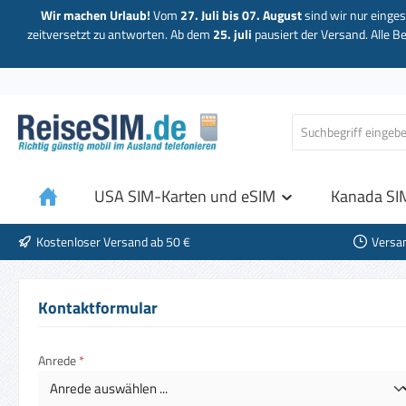
Wir machen Urlaub!
Vom
27. Juli bis 07. August
sind wir nur einges
 Hauptinhalt springen
Zur Suche springen
Zur Hauptnavigation springen
zeitversetzt zu antworten. Ab dem
25. juli
pausiert der Versand. Alle B
USA SIM-Karten und eSIM
Kanada SI
Kostenloser Versand ab 50 €
Versa
Kontaktformular
Anrede
*