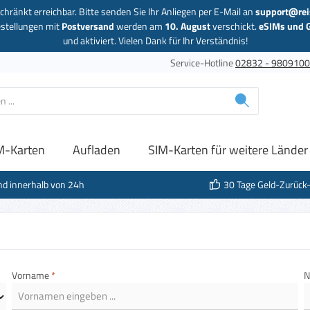
chränkt erreichbar. Bitte senden Sie Ihr Anliegen per E-Mail an
support@rei
estellungen mit
Postversand
werden am
10. August
verschickt.
eSIMs und 
und aktiviert. Vielen Dank für Ihr Verständnis!
Service-Hotline
02832 - 980910
M-Karten
Aufladen
SIM-Karten für weitere Länder
nd innerhalb von 24h
30 Tage Geld-Zurück
Vorname
*
N