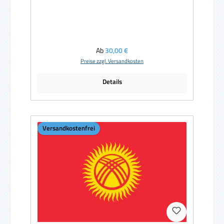
Regulärer Preis:
Ab
30,00 €
Preise zzgl. Versandkosten
Details
Versandkostenfrei