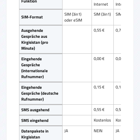
Funktion
Internet
Internet
SIM (3in1)
SIM (3in1)
SIM (3in1)
SIM-Format
oder eSIM
0,55 €
0,75 €
Ausgehende
Gespräche aus
Kirgisistan (pro
Minute)
0,00 €
0,00 €
Eingehende
Gespräche
(internationale
Rufnummer)
0,15 €
0,15 €
Eingehende
Gespräche (deutsche
Rufnummer)
0,55 €
0,55 €
SMS ausgehend
Kostenlos
Kostenlos
SMS eingehend
JA
NEIN
JA
Datenpakete in
Kirgisistan