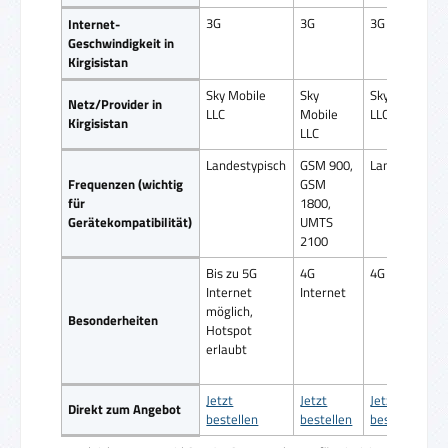
3G
3G
3G
Internet-
Geschwindigkeit in
Kirgisistan
Sky Mobile
Sky
Sky Mobile
Netz/Provider in
LLC
Mobile
LLC
Kirgisistan
LLC
Landestypisch
GSM 900,
Landestypisc
Frequenzen (wichtig
GSM
für
1800,
Gerätekompatibilität)
UMTS
2100
Bis zu 5G
4G
4G Internet
Internet
Internet
möglich,
Besonderheiten
Hotspot
erlaubt
Jetzt
Jetzt
Jetzt
Direkt zum Angebot
bestellen
bestellen
bestellen