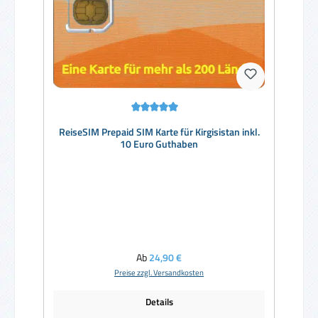
Durchschnittliche Bewertung von 5 von 5 Sternen
ReiseSIM Prepaid SIM Karte für Kirgisistan inkl.
10 Euro Guthaben
Regulärer Preis:
Ab
24,90 €
Preise zzgl. Versandkosten
Details