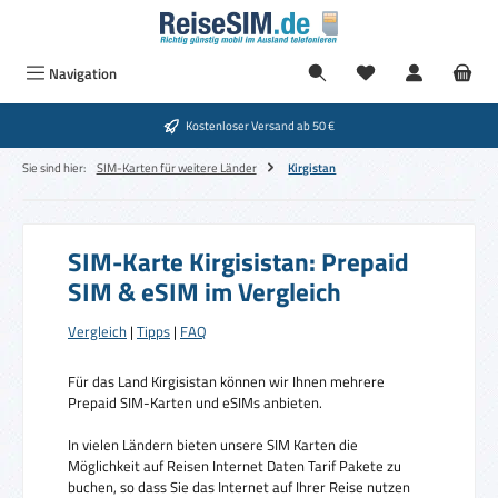
Zum Hauptinhalt springen
Navigation
Kostenloser Versand ab 50 €
Sie sind hier:
SIM-Karten für weitere Länder
Kirgistan
SIM-Karte Kirgisistan: Prepaid
SIM & eSIM im Vergleich
Vergleich
|
Tipps
|
FAQ
Für das Land Kirgisistan können wir Ihnen mehrere
Prepaid SIM-Karten und eSIMs anbieten.
In vielen Ländern bieten unsere SIM Karten die
Möglichkeit auf Reisen Internet Daten Tarif Pakete zu
buchen, so dass Sie das Internet auf Ihrer Reise nutzen