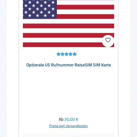
Durchschnittliche Bewertung von 5 von 5 Sternen
Optionale US Rufnummer ReiseSIM SIM Karte
Regulärer Preis:
Ab
30,00 €
Preise zzgl. Versandkosten