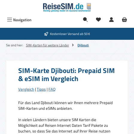
Zum Hauptinhalt springen
Navigation
Kostenloser Versand ab 50 €
Sie sind hier:
SIM-Karten für weitere Länder
Djibouti
SIM-Karte Djibouti: Prepaid SIM
& eSIM im Vergleich
Vergleich
|
Tipps
|
FAQ
Für das Land Djibouti können wir Ihnen mehrere Prepaid
SIM-Karten und eSIMs anbieten.
In vielen Ländern bieten unsere SIM Karten die
Möglichkeit auf Reisen Internet Daten Tarif Pakete zu
buchen, so dass Sie das Internet auf Ihrer Reise nutzen