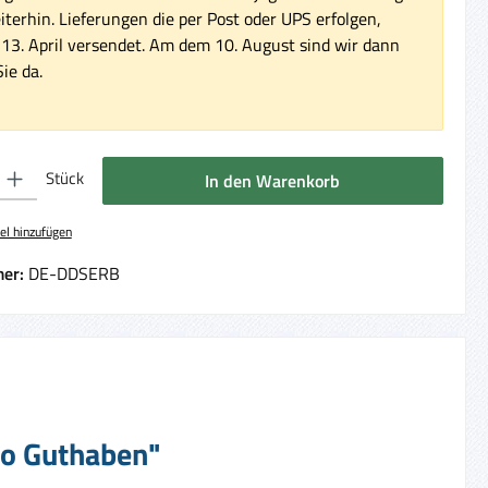
iterhin. Lieferungen die per Post oder UPS erfolgen,
3. April versendet. Am dem 10. August sind wir dann
ie da.
 Gib den gewünschten Wert ein oder benutze die Schaltflächen um die Anzahl 
Stück
In den Warenkorb
el hinzufügen
er:
DE-DDSERB
uro Guthaben"