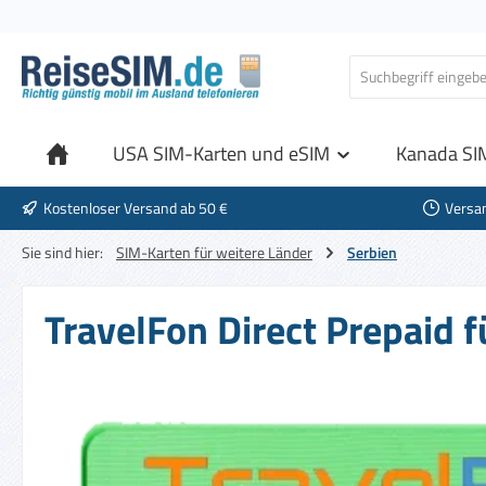
 Hauptinhalt springen
Zur Suche springen
Zur Hauptnavigation springen
USA SIM-Karten und eSIM
Kanada SI
Kostenloser Versand ab 50 €
Versa
Sie sind hier:
SIM-Karten für weitere Länder
Serbien
TravelFon Direct Prepaid f
Bildergalerie überspringen