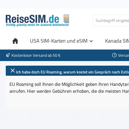
 Hauptinhalt springen
Zur Suche springen
Zur Hauptnavigation springen
USA SIM-Karten und eSIM
Kanada SI
Kostenloser Versand ab 50 €
Versa
Ich habe doch EU Roaming, warum kostet ein Gespräch nach Est
EU Roaming soll Ihnen die Möglichkeit geben Ihren Handytari
anrufen. Hier werden Gebühren erhoben, die die meisten Han