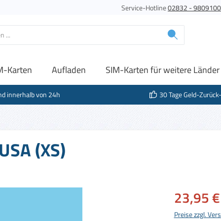
Service-Hotline
02832 - 980910
M-Karten
Aufladen
SIM-Karten für weitere Länder
nd innerhalb von 24h
30 Tage Geld-Zurück
 USA (XS)
Verkaufspreis:
23,95 €
Preise zzgl. Ve