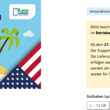
Versandkoste
Bitte beach
im
Betrieb
Ab dem
27.
Der Support
Die Lieferu
erfolgen we
werden am 1
wieder für S
Guthaben Lyc
L - 12 GB