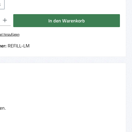
B
 Gib den gewünschten Wert ein oder benutze die Schaltflächen um die Anzahl 
In den Warenkorb
el hinzufügen
er:
REFILL-LM
nen.