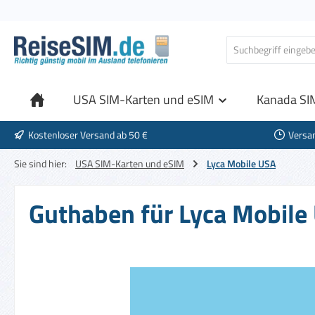
 Hauptinhalt springen
Zur Suche springen
Zur Hauptnavigation springen
USA SIM-Karten und eSIM
Kanada SI
Kostenloser Versand ab 50 €
Versa
Sie sind hier:
USA SIM-Karten und eSIM
Lyca Mobile USA
Guthaben für Lyca Mobile
Bildergalerie überspringen