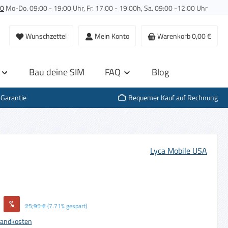
00
Mo-Do. 09:00 - 19:00 Uhr, Fr. 17:00 - 19:00h, Sa. 09:00 -12:00 Uhr
Wunschzettel
Mein Konto
Warenkorb
0,00 €
Bau deine SIM
FAQ
Blog
-Garantie
Bequemer Kauf auf Rechnung
Lyca Mobile USA
%
Regulärer Preis:
25,95 €
(7.71% gespart)
rsandkosten