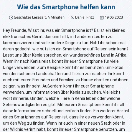
Wie das Smartphone helfen kann
Geschätze Lesezeit: 4 Minuten
Daniel Fritz
19.05.2023
Hey Freunde, Wisst ihr, was ein Smartphone ist? Es ist ein kleines 
elektronisches Gerät, das uns hilft, mit anderen Leuten zu 
kommunizieren und viele andere Dinge zu tun. Habt ihr schon mal 
daran gedacht, wie nützlich ein Smartphone auf Reisen sein kann? 
Lasst uns über Kenia sprechen, ein wunderschönes Land in Afrika. 
Wenn ihr nach Kenia reist, könnt ihr euer Smartphone für viele 
Dinge verwenden. Zum Beispiel könnt ihr es benutzen, um Fotos 
von den schönen Landschaften und Tieren zu machen. Ihr könnt 
auch mit euren Freunden und Familien zu Hause chatten und ihnen 
zeigen, was ihr seht. Außerdem könnt ihr euer Smartphone 
verwenden, um Informationen über Kenia zu suchen. Vielleicht 
wollt ihr herausfinden, welche Tiere in Kenia leben oder welche 
Sehenswürdigkeiten es gibt. Mit eurem Smartphone könnt ihr all 
diese Informationen schnell und einfach finden. Ein weiterer Vorteil 
eines Smartphones auf Reisen ist, dass ihr es verwenden könnt, 
um den Weg zu finden. Wenn ihr euch in einer neuen Stadt oder in 
der Wildnis verirrt habt, könnt ihr euer Smartphone benutzen, um 