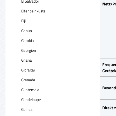
El Salvador
Netz/P
Elfenbeinküste
Fiji
Gabun
Gambia
Georgien
Ghana
Frequen
Gibraltar
Gerätek
Grenada
Besond
Guatemala
Guadeloupe
Direkt
Guinea