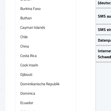
(deuts
Burkina Faso
SMS au
Buthan
Cayman Islands
SMS ei
Chile
Datenp
China
Interne
Costa Rica
Schwe
Cook Inseln
Djibouti
Dominikanische Republik
Dominica
Ecuador