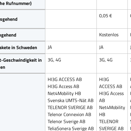
che Rufnummer)
0,05 €
sgehend
Kostenlos
ngehend
JA
JA
akete in Schweden
3G, 4G
3G, 4G
t-Geschwindigkeit in
den
HI3G ACCESS AB
HI3G
HI3G Access AB
ACCESS AB
Net4Mobility HB
HI3G Access
Svenska UMTS-Nät AB
AB
TELENOR SVERIGE AB
Net4Mobility
Telenor Connexion AB
HB
Telenor Sverige AB
TELENOR
TeliaSonera Sverige AB
SVERIGE AB