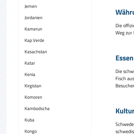
Jemen
Währ
Jordanien
Die offi
Kamerun
Weg zur 
Kap Verde
Kasachstan
Essen
Katar
Die schwe
Kenia
Fisch au
Besucher
Kirgistan
Komoren
Kambodscha
Kultu
Kuba
Schweden 
Kongo
schwedis