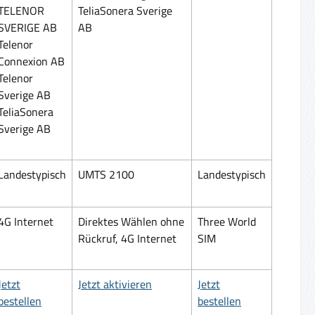
TELENOR
TeliaSonera Sverige
SVERIGE AB
AB
Telenor
Connexion AB
Telenor
Sverige AB
TeliaSonera
Sverige AB
Landestypisch
UMTS 2100
Landestypisch
4G Internet
Direktes Wählen ohne
Three World
Rückruf, 4G Internet
SIM
Jetzt
Jetzt aktivieren
Jetzt
bestellen
bestellen