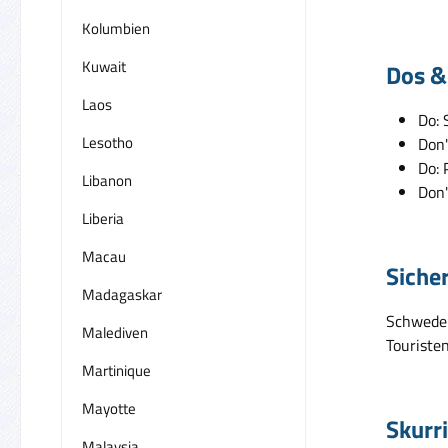
Kolumbien
Kuwait
Dos &
Laos
Do: 
Lesotho
Don'
Do: 
Libanon
Don'
Liberia
Macau
Siche
Madagaskar
Schweden 
Malediven
Touriste
Martinique
Mayotte
Skurr
Malaysia