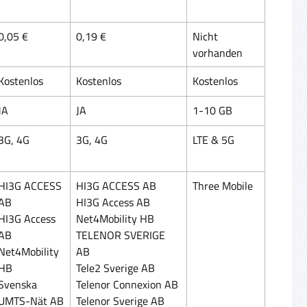
0,05 €
0,19 €
Nicht
vorhanden
Kostenlos
Kostenlos
Kostenlos
JA
JA
1-10 GB
3G, 4G
3G, 4G
LTE & 5G
HI3G ACCESS
HI3G ACCESS AB
Three Mobile
AB
HI3G Access AB
HI3G Access
Net4Mobility HB
AB
TELENOR SVERIGE
Net4Mobility
AB
HB
Tele2 Sverige AB
Svenska
Telenor Connexion AB
UMTS-Nät AB
Telenor Sverige AB