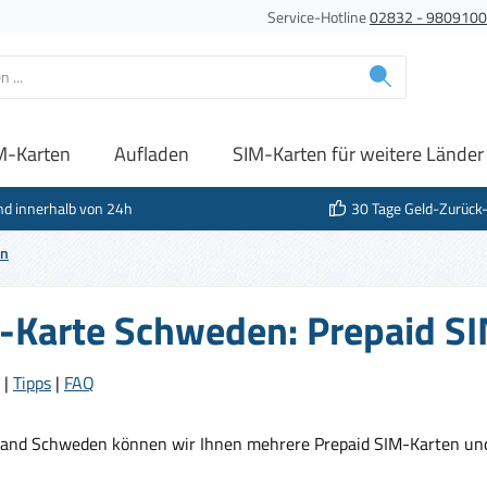
Service-Hotline
02832 - 980910
M-Karten
Aufladen
SIM-Karten für weitere Länder
nd innerhalb von 24h
30 Tage Geld-Zurück
en
-Karte Schweden: Prepaid SI
|
Tipps
|
FAQ
Land Schweden können wir Ihnen mehrere Prepaid SIM-Karten und