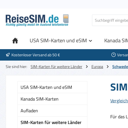
 Hauptinhalt springen
Zur Suche springen
Zur Hauptnavigation springen
USA SIM-Karten und eSIM
Kanada SI
Kostenloser Versand ab 50 €
Versa
Sie sind hier:
SIM-Karten für weitere Länder
Europa
Schwed
SIM
USA SIM-Karten und eSIM
Kanada SIM-Karten
Vergleich
Aufladen
Für das 
SIM-Karten für weitere Länder