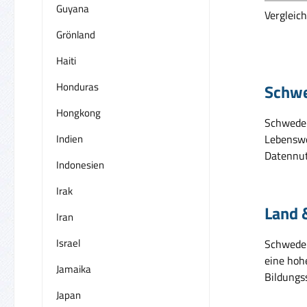
Guyana
Vergleic
Grönland
Haiti
Honduras
Schwe
Hongkong
Schweden
Indien
Lebenswe
Datennut
Indonesien
Irak
Land 
Iran
Israel
Schweden
eine hoh
Jamaika
Bildungs
Japan