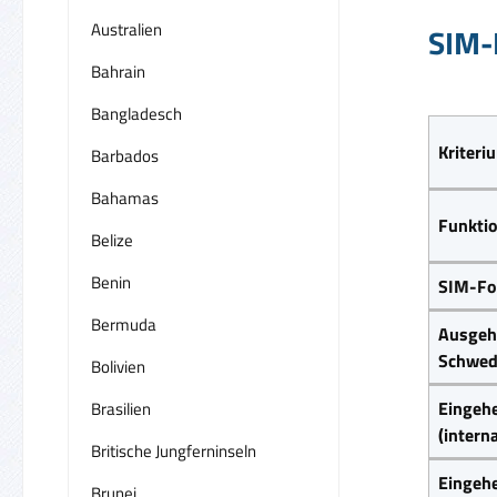
Australien
SIM-
Bahrain
Bangladesch
Kriteri
Barbados
Bahamas
Funkti
Belize
Benin
SIM-Fo
Bermuda
Ausgeh
Schwed
Bolivien
Eingeh
Brasilien
(intern
Britische Jungferninseln
Eingeh
Brunei