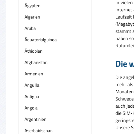
In vielen
Ägypten
Internet
Laufzeit
Algerien
(Megabyt
Aruba
stammt a
haben so 
Äquatorialguinea
Rufumlei
Äthiopien
Die w
Afghanistan
Armenien
Die ange
mehr als
Anguilla
Monaten 
Antigua
Schweden
auch jed
Angola
die SIM-
Argentinien
geringst
Unsere SI
Aserbaidschan