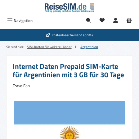
Zum Hauptinhalt springen
Navigation
Kostenloser Versand ab 50 €
Sie sind hier:
SIM-Karten für weitere Länder
Argentinien
Internet Daten Prepaid SIM-Karte
für Argentinien mit 3 GB für 30 Tage
TravelFon
Bildergalerie überspringen