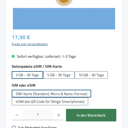
Regulärer Preis:
17,90 €
Preise zzgl. Versandkosten
Sofort verfügbar, Lieferzeit: 1-3 Tage
auswählen
Datenpakete eSIM / SIM-Karte
3 GB - 30 Tage
5 GB - 30 Tage
10 GB - 30 Tage
auswählen
SIM oder eSIM
SIM-Karte (Standard, Micro & Nano-Format)
eSIM (als QR Code für fähige Smartphones)
Produkt Anzahl: Gib den gewünschten Wert ein oder benutze die Schaltflächen um die 
In den Warenkorb
Zum Merkzettel hinzufügen