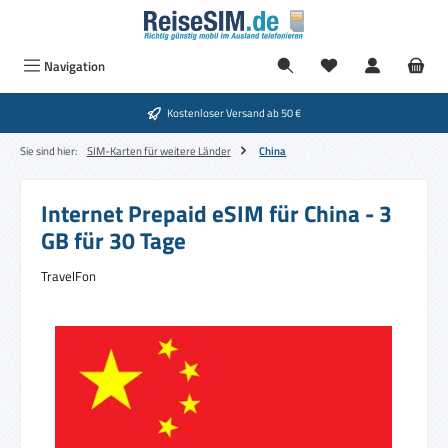
Zum Hauptinhalt springen
Navigation
Kostenloser Versand ab 50 €
Sie sind hier:
SIM-Karten für weitere Länder
China
Internet Prepaid eSIM für China - 3
GB für 30 Tage
TravelFon
Bildergalerie überspringen