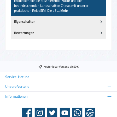
Entdecken Sie die faszinierende Kultur und die
beeindruckenden Landschaften Chinas mit unserer
praktischen ReiseSIM. Die eSI…
Mehr
Eigenschaften
Bewertungen
Kostenloser Versand ab 50 €
Service-Hotline
Unsere Vorteile
Informationen
Facebook
Instagram
Twitter
YouTube
WhatsApp
Website