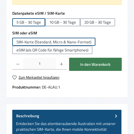
auswählen
Datenpakete eSIM / SIM-Karte
5 GB - 30 Tage
10 GB - 30 Tage
20 GB - 30 Tage
auswählen
SIM oder eSIM
SIM-Karte (Standard, Micro & Nano-Format)
eSIM (als QR Code für fähige Smartphones)
Produkt Anzahl: Gib den gewünschten Wert ein oder benutze die Schaltflächen um die 
In den Warenkorb
Zum Merkzettel hinzufügen
Produktnummer:
DE-ALAU.1
Beschreibung
Entdecken Sie das atemberaubende Australien mit unserer
praktischen SIM-Karte, die Ihnen mobile Konnektivität