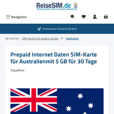
Zum Hauptinhalt springen
Navigation
Kostenloser Versand ab 50 €
Sie sind hier:
SIM-Karten für weitere Länder
Australien
Prepaid Internet Daten SIM-Karte
für Australienmit 5 GB für 30 Tage
TravelFon
Bildergalerie überspringen