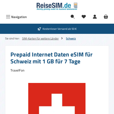
Zum Hauptinhalt springen
Navigation
Kostenloser Versand ab 50 €
Sie sind hier:
SIM-Karten für weitere Länder
Schweiz
Prepaid Internet Daten eSIM für
Schweiz mit 1 GB für 7 Tage
TravelFon
Bildergalerie überspringen