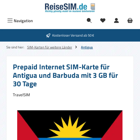
Zum Hauptinhalt springen
Navigation
Kostenloser Versand ab 50 €
Sie sind hier:
SIM-Karten für weitere Länder
Antigua
Prepaid Internet SIM-Karte für
Antigua und Barbuda mit 3 GB für
30 Tage
TravelSIM
Bildergalerie überspringen