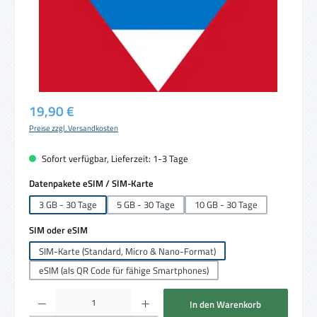
Regulärer Preis:
19,90 €
Preise zzgl. Versandkosten
Sofort verfügbar, Lieferzeit: 1-3 Tage
auswählen
Datenpakete eSIM / SIM-Karte
3 GB - 30 Tage
5 GB - 30 Tage
10 GB - 30 Tage
auswählen
SIM oder eSIM
SIM-Karte (Standard, Micro & Nano-Format)
eSIM (als QR Code für fähige Smartphones)
Produkt Anzahl: Gib den gewünschten Wert ein oder benutze die Schaltflächen um die 
In den Warenkorb