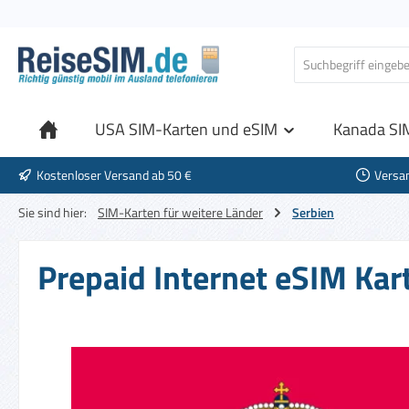
 Hauptinhalt springen
Zur Suche springen
Zur Hauptnavigation springen
USA SIM-Karten und eSIM
Kanada SI
Kostenloser Versand ab 50 €
Versa
Sie sind hier:
SIM-Karten für weitere Länder
Serbien
Prepaid Internet eSIM Kart
Bildergalerie überspringen