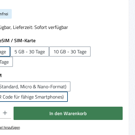
nfrei
gbar, Lieferzeit: Sofort verfügbar
auswählen
eSIM / SIM-Karte
age
5 GB - 30 Tage
10 GB - 30 Tage
Tage
auswählen
M
Standard, Micro & Nano-Format)
R Code für fähige Smartphones)
 Gib den gewünschten Wert ein oder benutze die Schaltflächen um die Anzahl 
In den Warenkorb
el hinzufügen