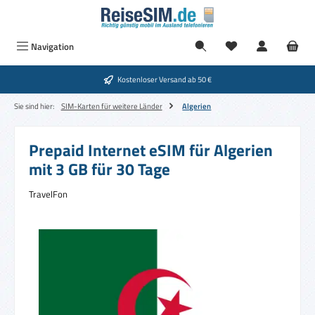
Zum Hauptinhalt springen
Navigation
Kostenloser Versand ab 50 €
Sie sind hier:
SIM-Karten für weitere Länder
Algerien
Prepaid Internet eSIM für Algerien
mit 3 GB für 30 Tage
TravelFon
Bildergalerie überspringen