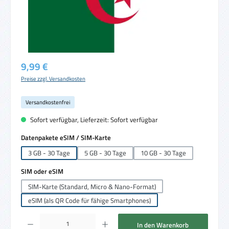
Regulärer Preis:
9,99 €
Preise zzgl. Versandkosten
Versandkostenfrei
Sofort verfügbar, Lieferzeit: Sofort verfügbar
auswählen
Datenpakete eSIM / SIM-Karte
3 GB - 30 Tage
5 GB - 30 Tage
10 GB - 30 Tage
auswählen
SIM oder eSIM
SIM-Karte (Standard, Micro & Nano-Format)
eSIM (als QR Code für fähige Smartphones)
Produkt Anzahl: Gib den gewünschten Wert ein oder benutze die Schaltflächen um die 
In den Warenkorb