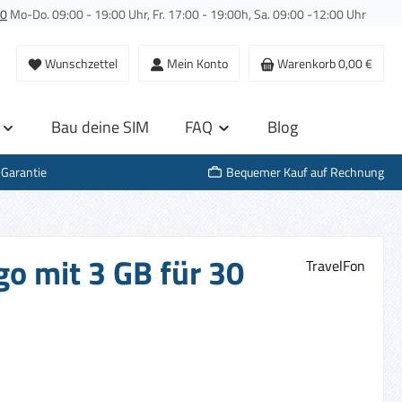
00
Mo-Do. 09:00 - 19:00 Uhr, Fr. 17:00 - 19:00h, Sa. 09:00 -12:00 Uhr
Wunschzettel
Mein Konto
Warenkorb
0,00 €
Bau deine SIM
FAQ
Blog
-Garantie
Bequemer Kauf auf Rechnung
o mit 3 GB für 30
TravelFon
s: