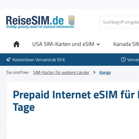
 Hauptinhalt springen
Zur Suche springen
Zur Hauptnavigation springen
USA SIM-Karten und eSIM
Kanada SI
Kostenloser Versand ab 50 €
Versa
Sie sind hier:
SIM-Karten für weitere Länder
Kongo
Prepaid Internet eSIM für
Tage
Bildergalerie überspringen