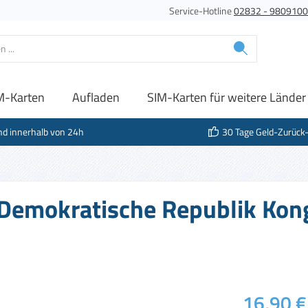
Service-Hotline
02832 - 980910
M-Karten
Aufladen
SIM-Karten für weitere Länder
nd innerhalb von 24h
30 Tage Geld-Zurück
 Demokratische Republik Kong
Regulärer Prei
16,90 €