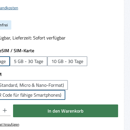
rsandkosten
nfrei
gbar, Lieferzeit: Sofort verfügbar
auswählen
eSIM / SIM-Karte
age
5 GB - 30 Tage
10 GB - 30 Tage
auswählen
M
Standard, Micro & Nano-Format)
R Code für fähige Smartphones)
 Gib den gewünschten Wert ein oder benutze die Schaltflächen um die Anzahl 
In den Warenkorb
el hinzufügen