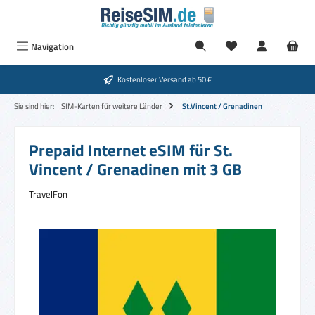
Zum Hauptinhalt springen
Navigation
Kostenloser Versand ab 50 €
Sie sind hier:
SIM-Karten für weitere Länder
St.Vincent / Grenadinen
Prepaid Internet eSIM für St.
Vincent / Grenadinen mit 3 GB
TravelFon
Bildergalerie überspringen