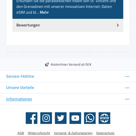
Erkunden Sie die paradiesischen Inseln von St. Vincent und
den Grenadinen mit unserer innovativen Internet-Daten
eSIM und bl…
Mehr
Bewertungen
Kostenloser Versand ab 50 €
Service-Hotline
Unsere Vorteile
Informationen
Facebook
Instagram
Twitter
YouTube
WhatsApp
Website
AGB
Widerrufsrecht
Versand- & Zahlungsarten
Datenschutz