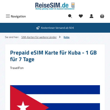
Zum Hauptinhalt springen
Navigation
Kostenloser Versand ab 50 €
Sie sind hier:
SIM-Karten für weitere Länder
Kuba
Prepaid eSIM Karte für Kuba - 1 GB
für 7 Tage
TravelFon
Bildergalerie überspringen