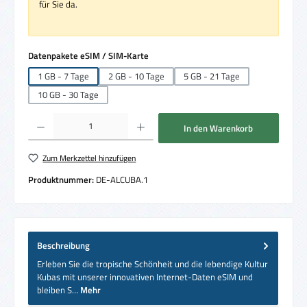
für Sie da.
auswählen
Datenpakete eSIM / SIM-Karte
1 GB - 7 Tage
2 GB - 10 Tage
5 GB - 21 Tage
10 GB - 30 Tage
Produkt Anzahl: Gib den gewünschten Wert ein oder benutze die Schaltflächen um die 
In den Warenkorb
Zum Merkzettel hinzufügen
Produktnummer:
DE-ALCUBA.1
Beschreibung
Erleben Sie die tropische Schönheit und die lebendige Kultur
Kubas mit unserer innovativen Internet-Daten eSIM und
bleiben S…
Mehr