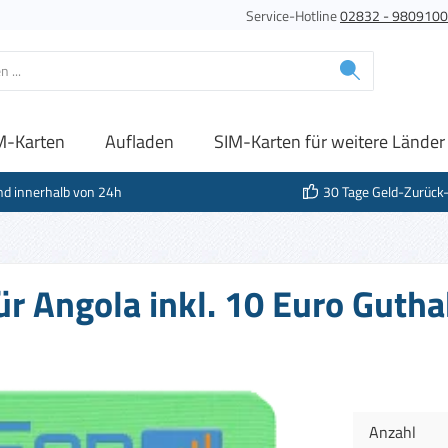
Service-Hotline
02832 - 980910
M-Karten
Aufladen
SIM-Karten für weitere Länder
nd innerhalb von 24h
30 Tage Geld-Zurück
für Angola inkl. 10 Euro Guth
Anzahl