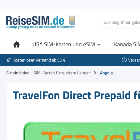
 Hauptinhalt springen
Zur Suche springen
Zur Hauptnavigation springen
USA SIM-Karten und eSIM
Kanada SI
Kostenloser Versand ab 50 €
Versa
Sie sind hier:
SIM-Karten für weitere Länder
Angola
TravelFon Direct Prepaid 
Bildergalerie überspringen