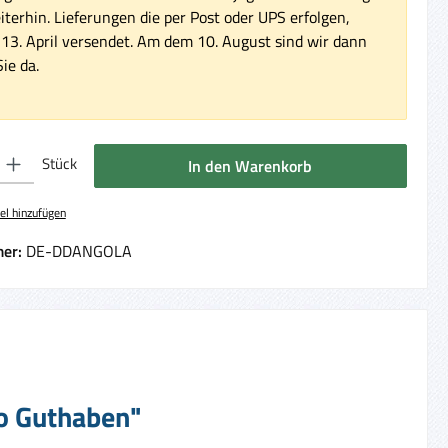
iterhin. Lieferungen die per Post oder UPS erfolgen,
3. April versendet. Am dem 10. August sind wir dann
ie da.
 Gib den gewünschten Wert ein oder benutze die Schaltflächen um die Anzahl 
Stück
In den Warenkorb
el hinzufügen
er:
DE-DDANGOLA
ro Guthaben"