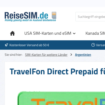
 Hauptinhalt springen
Zur Suche springen
Zur Hauptnavigation springen
USA SIM-Karten und eSIM
Kanada SI
Kostenloser Versand ab 50 €
Versa
Sie sind hier:
SIM-Karten für weitere Länder
Argentinien
TravelFon Direct Prepaid f
Bildergalerie überspringen