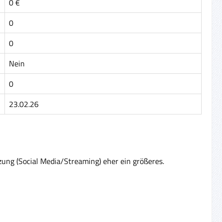
0 €
0
0
Nein
0
23.02.26
zung (Social Media/Streaming) eher ein größeres.