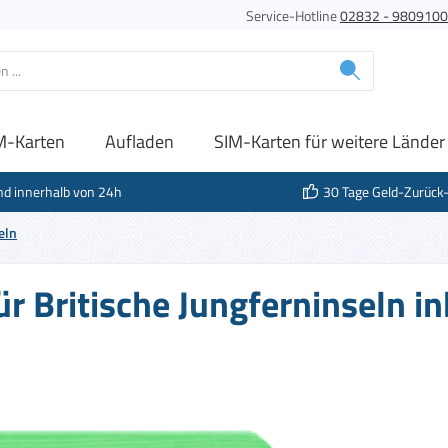
Service-Hotline
02832 - 980910
M-Karten
Aufladen
SIM-Karten für weitere Länder
nd innerhalb von 24h
30 Tage Geld-Zurück
eln
ür Britische Jungferninseln in