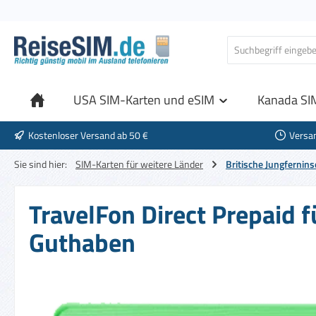
 Hauptinhalt springen
Zur Suche springen
Zur Hauptnavigation springen
USA SIM-Karten und eSIM
Kanada SI
Kostenloser Versand ab 50 €
Versa
Sie sind hier:
SIM-Karten für weitere Länder
Britische Jungfernins
TravelFon Direct Prepaid f
Guthaben
Bildergalerie überspringen