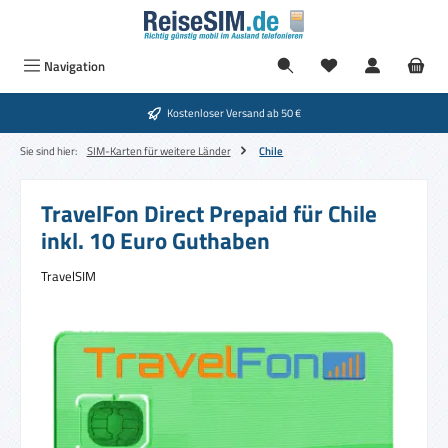
Zum Hauptinhalt springen
Navigation
Kostenloser Versand ab 50 €
Sie sind hier:
SIM-Karten für weitere Länder
Chile
TravelFon Direct Prepaid für Chile
inkl. 10 Euro Guthaben
TravelSIM
Bildergalerie überspringen