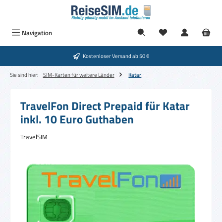
Zum Hauptinhalt springen
Navigation
Kostenloser Versand ab 50 €
Sie sind hier:
SIM-Karten für weitere Länder
Katar
TravelFon Direct Prepaid für Katar
inkl. 10 Euro Guthaben
TravelSIM
Bildergalerie überspringen