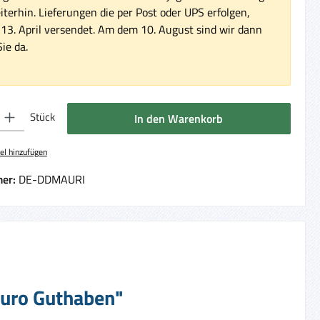
iterhin. Lieferungen die per Post oder UPS erfolgen,
3. April versendet. Am dem 10. August sind wir dann
ie da.
 Gib den gewünschten Wert ein oder benutze die Schaltflächen um die Anzahl 
Stück
In den Warenkorb
el hinzufügen
er:
DE-DDMAURI
 Euro Guthaben"