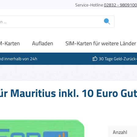
Service-Hotline
02832 - 980910
M-Karten
Aufladen
SIM-Karten für weitere Länder
nd innerhalb von 24h
30 Tage Geld-Zurück
ür Mauritius inkl. 10 Euro G
Anzahl