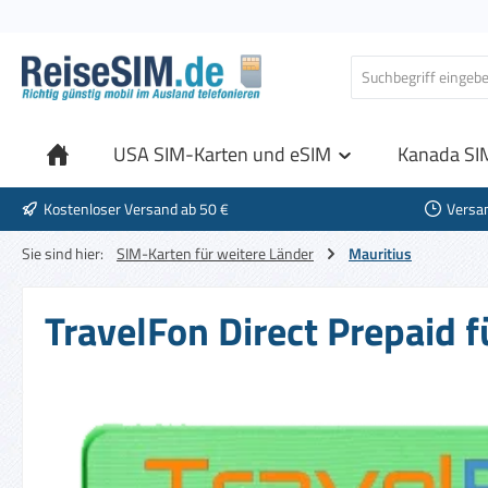
 Hauptinhalt springen
Zur Suche springen
Zur Hauptnavigation springen
USA SIM-Karten und eSIM
Kanada SI
Kostenloser Versand ab 50 €
Versa
Sie sind hier:
SIM-Karten für weitere Länder
Mauritius
TravelFon Direct Prepaid f
Bildergalerie überspringen