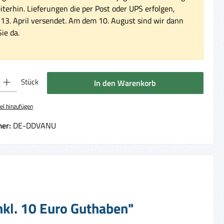
iterhin. Lieferungen die per Post oder UPS erfolgen,
3. April versendet. Am dem 10. August sind wir dann
ie da.
 Gib den gewünschten Wert ein oder benutze die Schaltflächen um die Anzahl 
Stück
In den Warenkorb
el hinzufügen
er:
DE-DDVANU
nkl. 10 Euro Guthaben"