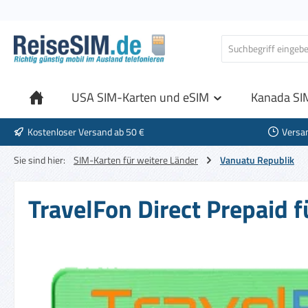
 Hauptinhalt springen
Zur Suche springen
Zur Hauptnavigation springen
USA SIM-Karten und eSIM
Kanada SI
Kostenloser Versand ab 50 €
Versa
Sie sind hier:
SIM-Karten für weitere Länder
Vanuatu Republik
TravelFon Direct Prepaid 
Bildergalerie überspringen