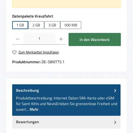
auswählen
Datenpakete Kreuzfahrt
1 GB
2 GB
3 GB
500 MB
Produkt Anzahl: Gib den gewünschten Wert ein oder benutze die Schaltflächen um die 
In den Warenkorb
Zum Merkzettel hinzufügen
Produktnummer:
DE-SBKITTS.1
Beschreibung
Produktbeschreibung: Internet Daten SIM-Karte oder eSIM
für Saint Kitts und NevisErleben Sie grenzenlose Freiheit und
zuverl…
Mehr
Bewertungen