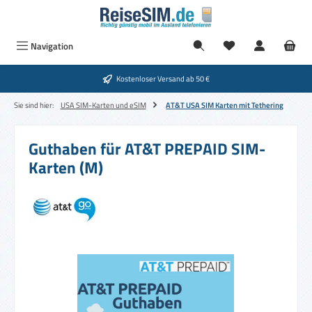
Zum Hauptinhalt springen
Navigation
Kostenloser Versand ab 50 €
Sie sind hier:
USA SIM-Karten und eSIM
AT&T USA SIM Karten mit Tethering
Guthaben für AT&T PREPAID SIM-
Karten (M)
Bildergalerie überspringen