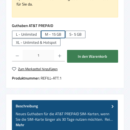
für Sie da.
auswählen
Guthaben AT&T PREPAID
L - Unlimited
M - 15 GB
S- 5 GB
XL - Unlimited & Hotspot
Produkt Anzahl: Gib den gewünschten Wert ein oder benutze die Schaltflächen um die 
In den Warenkorb
Zum Merkzettel hinzufügen
Produktnummer:
REFILL-ATT.1
Beschreibung
Neues Guthaben für die AT&T PREPAID SIM-Karten, wenn
Sie die SIM-Karte länger als 30 Tage nutzen möchten. Rei…
Mehr