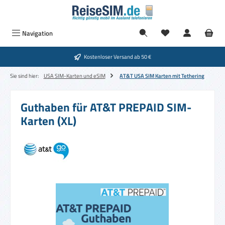
Zum Hauptinhalt springen
Navigation
Kostenloser Versand ab 50 €
Sie sind hier:
USA SIM-Karten und eSIM
AT&T USA SIM Karten mit Tethering
Guthaben für AT&T PREPAID SIM-
Karten (XL)
Bildergalerie überspringen