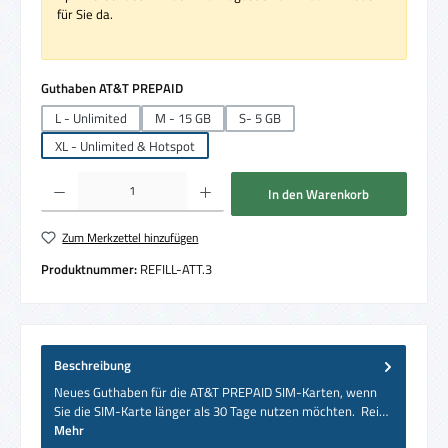
für Sie da.
auswählen
Guthaben AT&T PREPAID
L - Unlimited
M - 15 GB
S- 5 GB
XL - Unlimited & Hotspot
Produkt Anzahl: Gib den gewünschten Wert ein oder benutze die Schaltflächen um die 
In den Warenkorb
Zum Merkzettel hinzufügen
Produktnummer:
REFILL-ATT.3
Beschreibung
Neues Guthaben für die AT&T PREPAID SIM-Karten, wenn
Sie die SIM-Karte länger als 30 Tage nutzen möchten. Rei…
Mehr