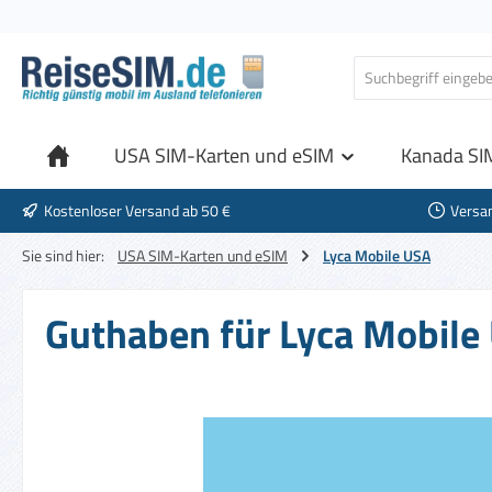
 Hauptinhalt springen
Zur Suche springen
Zur Hauptnavigation springen
USA SIM-Karten und eSIM
Kanada SI
Kostenloser Versand ab 50 €
Versa
Sie sind hier:
USA SIM-Karten und eSIM
Lyca Mobile USA
Guthaben für Lyca Mobile
Bildergalerie überspringen