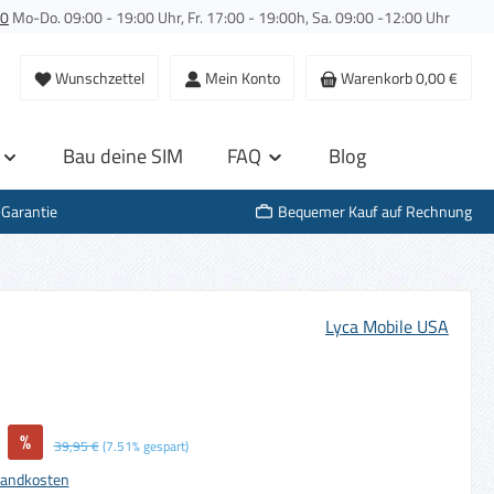
00
Mo-Do. 09:00 - 19:00 Uhr, Fr. 17:00 - 19:00h, Sa. 09:00 -12:00 Uhr
Wunschzettel
Mein Konto
Warenkorb
0,00 €
Bau deine SIM
FAQ
Blog
-Garantie
Bequemer Kauf auf Rechnung
Lyca Mobile USA
%
Regulärer Preis:
39,95 €
(7.51% gespart)
rsandkosten