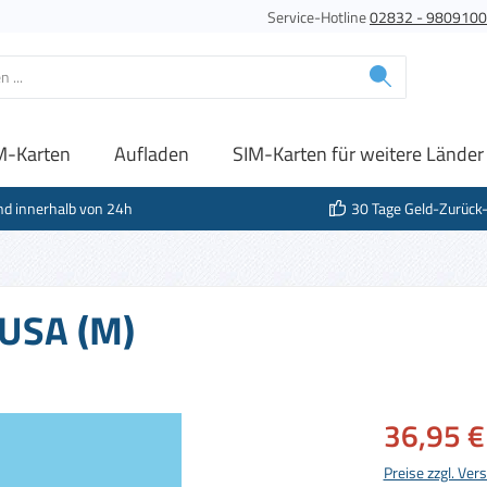
Service-Hotline
02832 - 980910
M-Karten
Aufladen
SIM-Karten für weitere Länder
nd innerhalb von 24h
30 Tage Geld-Zurück
 USA (M)
Verkaufspreis:
36,95 €
Preise zzgl. Ve