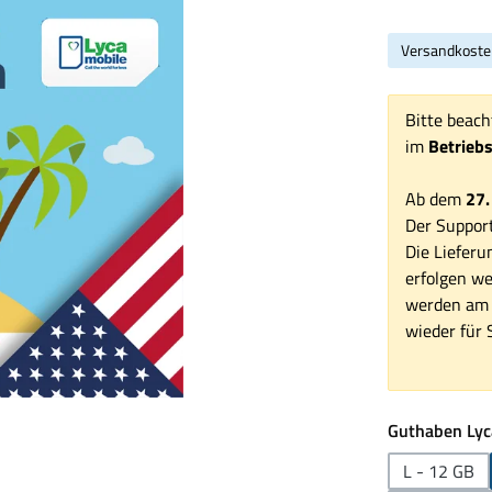
Versandkoste
Bitte beach
im
Betrieb
Ab dem
27.
Der Support
Die Lieferu
erfolgen we
werden am 1
wieder für S
Guthaben Lyc
L - 12 GB