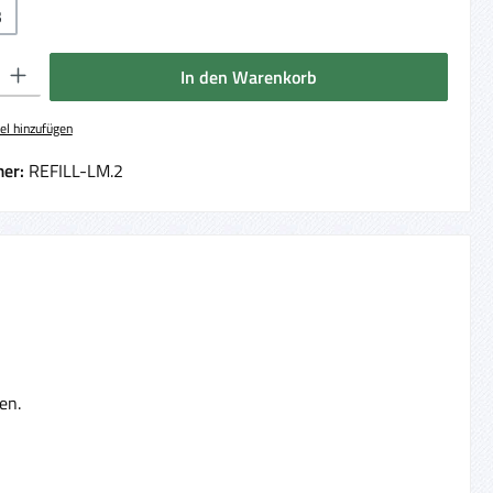
B
 Gib den gewünschten Wert ein oder benutze die Schaltflächen um die Anzahl 
In den Warenkorb
el hinzufügen
er:
REFILL-LM.2
nen.