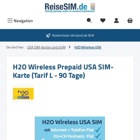
Zum Hauptinhalt springen
Navigation
Kostenloser Versand ab 50 €
Sie sind hier:
USA SIM-Karten und eSIM
H2O Wireless USA
H2O Wireless Prepaid USA SIM-
Karte (Tarif L - 90 Tage)
Bildergalerie überspringen