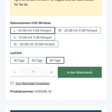
für Sie da.
auswählen
Datenvolumen H2O Wireless
L - 40 GB mit 5 GB Hotspot
M - 20 GB mit 5 GB Hotspot
S - 10 GB mit 5 GB Hotspot
XL - 60 GB mit 20 GB Hotspot
auswählen
Laufzeit
30 Tage
60 Tage
90 Tage
Produkt Anzahl: Gib den gewünschten Wert ein oder benutze die Schaltflächen um die 
In den Warenkorb
Zum Merkzettel hinzufügen
Produktnummer:
H2OUSA.10